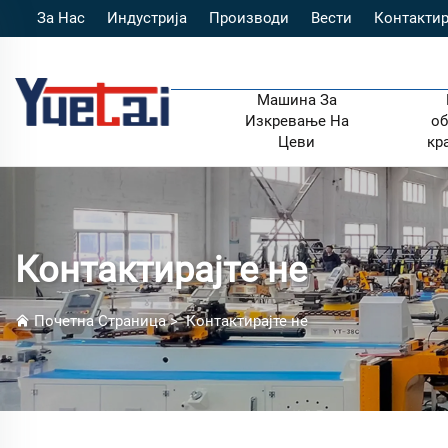
За Нас
Индустрија
Производи
Вести
Контактир
Машина За
Изкревање На
об
Цеви
кр
Контактирајте не
Почетна Страница
>
Контактирајте не