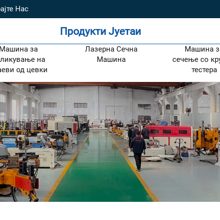
ајте Нас
Продукти Јуетаи
Машина за
Лазерна Сечна
Машина з
ликување на
Машина
сечење со кр
аеви од цевки
тестера