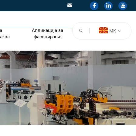
а
Апликација за
MK
ужна
фасонирање