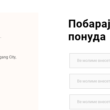
Побарај
понуда
.
ang City,