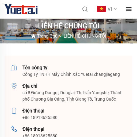
VI
LIÊN HỆ CHÚNG TÔI
Trang Chủ
>
LIÊN HỆ CHÚNG TÔI
Tên công ty
Công Ty TNHH Máy Chính Xác Yuetai Zhangjiagang
Địa chỉ
số 8 Đường Dongqi, Donglai, Thị trấn Yangshe, Thành
phố Chương Gia Cảng, Tỉnh Giang Tô, Trung Quốc
Điện thoại
+86 18913625580
Điện thoại
+86 18913625580