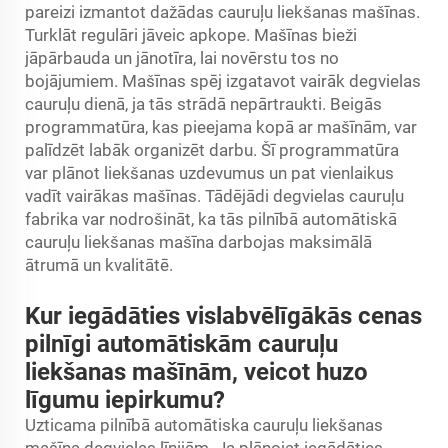
pareizi izmantot dažādas cauruļu liekšanas mašīnas.
Turklāt regulāri jāveic apkope. Mašīnas bieži
jāpārbauda un jānotīra, lai novērstu tos no
bojājumiem. Mašīnas spēj izgatavot vairāk degvielas
cauruļu dienā, ja tās strādā nepārtraukti. Beigās
programmatūra, kas pieejama kopā ar mašīnām, var
palīdzēt labāk organizēt darbu. Šī programmatūra
var plānot liekšanas uzdevumus un pat vienlaikus
vadīt vairākas mašīnas. Tādējādi degvielas cauruļu
fabrika var nodrošināt, ka tās pilnībā automātiskā
cauruļu liekšanas mašīna darbojas maksimālā
ātrumā un kvalitātē.
Kur iegādāties vislabvēlīgākās cenas
pilnīgi automātiskām cauruļu
liekšanas mašīnām, veicot huzo
līgumu iepirkumu?
Uzticama pilnībā automātiska cauruļu liekšanas
mašīna degvielas līnijām. Ja plānojat iegādāties