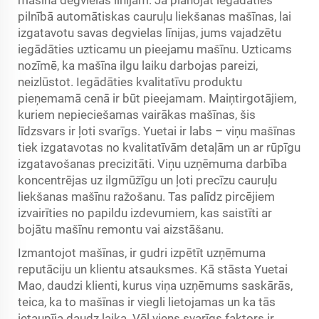
pilnībā automātiskas cauruļu liekšanas mašīnas, lai
izgatavotu savas degvielas līnijas, jums vajadzētu
iegādāties uzticamu un pieejamu mašīnu. Uzticams
nozīmē, ka mašīna ilgu laiku darbojas pareizi,
neizlūstot. Iegādāties kvalitatīvu produktu
pieņemamā cenā ir būt pieejamam. Maiņtirgotājiem,
kuriem nepieciešamas vairākas mašīnas, šis
līdzsvars ir ļoti svarīgs. Yuetai ir labs – viņu mašīnas
tiek izgatavotas no kvalitatīvām detaļām un ar rūpīgu
izgatavošanas precizitāti. Viņu uzņēmuma darbība
koncentrējas uz ilgmūžīgu un ļoti precīzu cauruļu
liekšanas mašīnu ražošanu. Tas palīdz pircējiem
izvairīties no papildu izdevumiem, kas saistīti ar
bojātu mašīnu remontu vai aizstāšanu.
Izmantojot mašīnas, ir gudri izpētīt uzņēmuma
reputāciju un klientu atsauksmes. Kā stāsta Yuetai
Mao, daudzi klienti, kurus viņa uzņēmums saskārās,
teica, ka to mašīnas ir viegli lietojamas un ka tās
ietaupīja daudz laika. Vēl viens svarīgs faktors ir