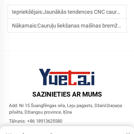
Iepriekšējais:
Jaunākās tendences CNC cauruļu un trauku liekšanas iekārtās
Nākamais:
Cauruļu liekšanas mašīnas bremžu sistēmas cauruļvadu ražošanai
SAZINIETIES AR MUMS
Add: Nr.15 Šuangfēngas iela, Leju pagasts, Džančžiaņaņa
pilsēta, Džiangsu province, Ķīna
Tālrunis:
+86 18913625580
E-pasts:
[email protected]