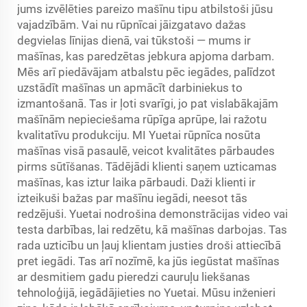
jums izvēlēties pareizo mašīnu tipu atbilstoši jūsu
vajadzībām. Vai nu rūpnīcai jāizgatavo dažas
degvielas līnijas dienā, vai tūkstoši — mums ir
mašīnas, kas paredzētas jebkura apjoma darbam.
Mēs arī piedāvājam atbalstu pēc iegādes, palīdzot
uzstādīt mašīnas un apmācīt darbiniekus to
izmantošanā. Tas ir ļoti svarīgi, jo pat vislabākajām
mašīnām nepieciešama rūpīga aprūpe, lai ražotu
kvalitatīvu produkciju. MI Yuetai rūpnīca nosūta
mašīnas visā pasaulē, veicot kvalitātes pārbaudes
pirms sūtīšanas. Tādējādi klienti saņem uzticamas
mašīnas, kas iztur laika pārbaudi. Daži klienti ir
izteikuši bažas par mašīnu iegādi, neesot tās
redzējuši. Yuetai nodrošina demonstrācijas video vai
testa darbības, lai redzētu, kā mašīnas darbojas. Tas
rada uzticību un ļauj klientam justies droši attiecībā
pret iegādi. Tas arī nozīmē, ka jūs iegūstat mašīnas
ar desmitiem gadu pieredzi cauruļu liekšanas
tehnoloģijā, iegādājieties no Yuetai. Mūsu inženieri