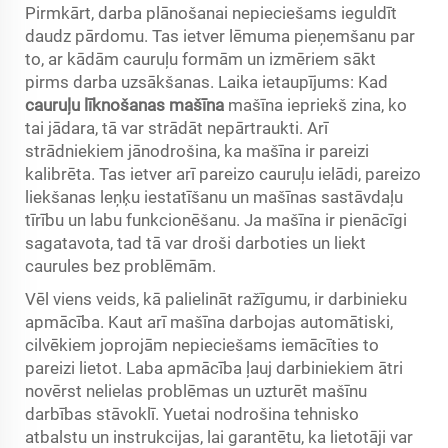
Pirmkārt, darba plānošanai nepieciešams ieguldīt
daudz pārdomu. Tas ietver lēmuma pieņemšanu par
to, ar kādām cauruļu formām un izmēriem sākt
pirms darba uzsākšanas. Laika ietaupījums: Kad
cauruļu līknošanas mašīna
mašīna iepriekš zina, ko
tai jādara, tā var strādāt nepārtraukti. Arī
strādniekiem jānodrošina, ka mašīna ir pareizi
kalibrēta. Tas ietver arī pareizo cauruļu ielādi, pareizo
liekšanas leņķu iestatīšanu un mašīnas sastāvdaļu
tīrību un labu funkcionēšanu. Ja mašīna ir pienācīgi
sagatavota, tad tā var droši darboties un liekt
caurules bez problēmām.
Vēl viens veids, kā palielināt ražīgumu, ir darbinieku
apmācība. Kaut arī mašīna darbojas automātiski,
cilvēkiem joprojām nepieciešams iemācīties to
pareizi lietot. Laba apmācība ļauj darbiniekiem ātri
novērst nelielas problēmas un uzturēt mašīnu
darbības stāvoklī. Yuetai nodrošina tehnisko
atbalstu un instrukcijas, lai garantētu, ka lietotāji var