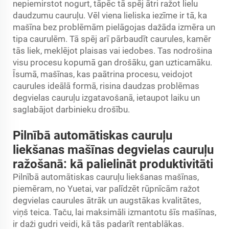
nepiemirstot nogurt, tāpēc tā spēj ātri ražot lielu
daudzumu cauruļu. Vēl viena lieliska iezīme ir tā, ka
mašīna bez problēmām pielāgojas dažāda izmēra un
tipa caurulēm. Tā spēj arī pārbaudīt caurules, kamēr
tās liek, meklējot plaisas vai iedobes. Tas nodrošina
visu procesu kopumā gan drošāku, gan uzticamāku.
Īsumā, mašīnas, kas paātrina procesu, veidojot
caurules ideālā formā, risina daudzas problēmas
degvielas cauruļu izgatavošanā, ietaupot laiku un
saglabājot darbinieku drošību.
Pilnībā automātiskas cauruļu
liekšanas mašīnas degvielas cauruļu
ražošanā: kā palielināt produktivitāti
Pilnībā automātiskas cauruļu liekšanas mašīnas,
piemēram, no Yuetai, var palīdzēt rūpnīcām ražot
degvielas caurules ātrāk un augstākas kvalitātes,
viņš teica. Taču, lai maksimāli izmantotu šīs mašīnas,
ir daži gudri veidi, kā tās padarīt rentablākas.