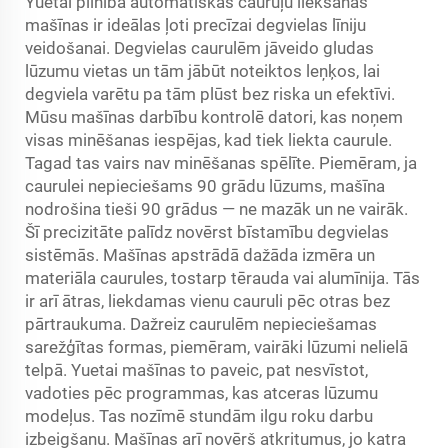
Yuetai pilnībā automātiskās cauruļu liekšanas
mašīnas ir ideālas ļoti precīzai degvielas līniju
veidošanai. Degvielas caurulēm jāveido gludas
lūzumu vietas un tām jābūt noteiktos leņķos, lai
degviela varētu pa tām plūst bez riska un efektīvi.
Mūsu mašīnas darbību kontrolē datori, kas noņem
visas minēšanas iespējas, kad tiek liekta caurule.
Tagad tas vairs nav minēšanas spēlīte. Piemēram, ja
caurulei nepieciešams 90 grādu lūzums, mašīna
nodrošina tieši 90 grādus — ne mazāk un ne vairāk.
Šī precizitāte palīdz novērst bīstamību degvielas
sistēmās. Mašīnas apstrādā dažāda izmēra un
materiāla caurules, tostarp tērauda vai alumīnija. Tās
ir arī ātras, liekdamas vienu cauruli pēc otras bez
pārtraukuma. Dažreiz caurulēm nepieciešamas
sarežģītas formas, piemēram, vairāki lūzumi nelielā
telpā. Yuetai mašīnas to paveic, pat nesvīstot,
vadoties pēc programmas, kas atceras lūzumu
modeļus. Tas nozīmē stundām ilgu roku darbu
izbeigšanu. Mašīnas arī novērš atkritumus, jo katra