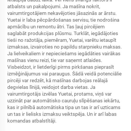
atbalsts un pakalpojumi. Ja mašīna nokrit,
vairumtirgotājiem nekavējoties jāsazinās ar ārstu.
Yuetai ir laba pēcpārdošanas servisu, tie nodrošina
apmācību un remontu ātri. Tas ļauj pircējiem
saglabāt produkcijas plūsmu. Turklāt, iegādājoties
tieši no ražotāja, piemēram, Yuetai, varētu ietaupīt
izmaksas, izvairoties no papildu starpnieku maksas.
Ja lielveikaliem ir nepieciešams iegādāties vairākas
mašīnas vienu reizi, tie var saņemt atlaides.
Visbeidzot, ir lietderīgi pirms pirkšanas pieprasīt
izmēģinājumus vai paraugus. Šādā veidā potenciālie
pircēji var redzēt, kā mašīnas darbojas reālajā
degvielas līnijā, veidojot darba vietas. Ja
vairumtirgotājs izvēlas Yuetai, protams, viņš var
uzzināt par automātisko cauruļu slīpēšanas iekārtu,
kas ir pilnībā automātiska tipa un tas ir arī uzticams
un tas ir lielisks izmaksu veiktspēja. Un ir arī labas
komandas atbalstītāji.