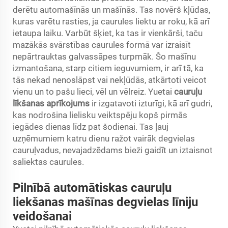
derētu automašīnās un mašīnās. Tas novērš kļūdas,
kuras varētu rasties, ja caurules liektu ar roku, kā arī
ietaupa laiku. Varbūt šķiet, ka tas ir vienkārši, taču
mazākās svārstības caurules formā var izraisīt
nepārtrauktas galvassāpes turpmāk. Šo mašīnu
izmantošana, starp citiem ieguvumiem, ir arī tā, ka
tās nekad nenoslāpst vai nekļūdās, atkārtoti veicot
vienu un to pašu lieci, vēl un vēlreiz. Yuetai
cauruļu
līkšanas aprīkojums
ir izgatavoti izturīgi, kā arī gudri,
kas nodrošina lielisku veiktspēju kopš pirmās
iegādes dienas līdz pat šodienai. Tas ļauj
uzņēmumiem katru dienu ražot vairāk degvielas
cauruļvadus, nevajadzēdams bieži gaidīt un iztaisnot
saliektas caurules.
Pilnībā automātiskas cauruļu
liekšanas mašīnas degvielas līniju
veidošanai