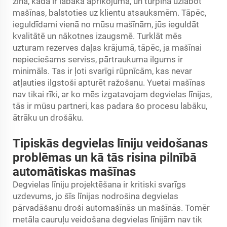
zina, kāda ir labākā aprīkojuma, un turpina uzlabot
mašīnas, balstoties uz klientu atsauksmēm. Tāpēc,
ieguldīdami vienā no mūsu mašīnām, jūs ieguldāt
kvalitātē un nākotnes izaugsmē. Turklāt mēs
uzturam rezerves daļas krājumā, tāpēc, ja mašīnai
nepieciešams serviss, pārtraukuma ilgums ir
minimāls. Tas ir ļoti svarīgi rūpnīcām, kas nevar
atļauties ilgstoši apturēt ražošanu. Yuetai mašīnas
nav tikai rīki, ar ko mēs izgatavojam degvielas līnijas,
tās ir mūsu partneri, kas padara šo procesu labāku,
ātrāku un drošāku.
Tipiskās degvielas līniju veidošanas
problēmas un kā tās risina pilnībā
automātiskas mašīnas
Degvielas līniju projektēšana ir kritiski svarīgs
uzdevums, jo šīs līnijas nodrošina degvielas
pārvadāšanu droši automašīnās un mašīnās. Tomēr
metāla cauruļu veidošana degvielas līnijām nav tik