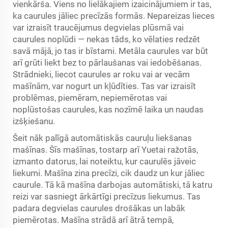
vienkārša. Viens no lielākajiem izaicinājumiem ir tas,
ka caurules jāliec precīzās formās. Nepareizas lieces
var izraisīt traucējumus degvielas plūsmā vai
caurules noplūdi — nekas tāds, ko vēlaties redzēt
savā mājā, jo tas ir bīstami. Metāla caurules var būt
arī grūti liekt bez to pārlaušanas vai iedobēšanas.
Strādnieki, liecot caurules ar roku vai ar vecām
mašīnām, var nogurt un kļūdīties. Tas var izraisīt
problēmas, piemēram, nepiemērotas vai
noplūstošas caurules, kas nozīmē laika un naudas
izšķiešanu.
Šeit nāk palīgā automātiskās cauruļu liekšanas
mašīnas. Šīs mašīnas, tostarp arī Yuetai ražotās,
izmanto datorus, lai noteiktu, kur caurulēs jāveic
liekumi. Mašīna zina precīzi, cik daudz un kur jāliec
caurule. Tā kā mašīna darbojas automātiski, tā katru
reizi var sasniegt ārkārtīgi precīzus liekumus. Tas
padara degvielas caurules drošākas un labāk
piemērotas. Mašīna strādā arī ātrā tempā,