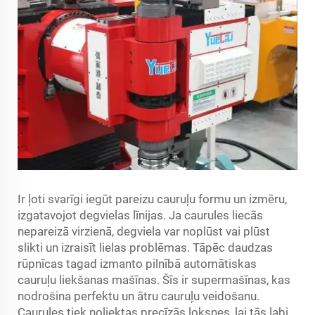
Ir ļoti svarīgi iegūt pareizu cauruļu formu un izmēru,
izgatavojot degvielas līnijas. Ja caurules liecās
nepareizā virzienā, degviela var noplūst vai plūst
slikti un izraisīt lielas problēmas. Tāpēc daudzas
rūpnīcas tagad izmanto pilnībā automātiskas
cauruļu liekšanas mašīnas. Šīs ir supermašīnas, kas
nodrošina perfektu un ātru cauruļu veidošanu.
Caurules tiek noliektas precīzās loksnes, lai tās labi