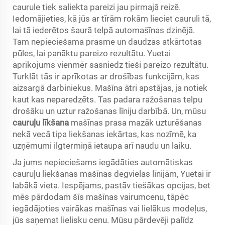
caurule tiek saliekta pareizi jau pirmajā reizē.
Iedomājieties, kā jūs ar tīrām rokām lieciet cauruli tā,
lai tā iederētos šaurā telpā automašīnas dzinējā.
Tam nepieciešama prasme un daudzas atkārtotas
pūles, lai panāktu pareizo rezultātu. Yuetai
aprīkojums vienmēr sasniedz tieši pareizo rezultātu.
Turklāt tās ir aprīkotas ar drošības funkcijām, kas
aizsargā darbiniekus. Mašīna ātri apstājas, ja notiek
kaut kas neparedzēts. Tas padara ražošanas telpu
drošāku un uztur ražošanas līniju darbībā. Un, mūsu
cauruļu līkšana
mašīnas prasa mazāk uzturēšanas
nekā vecā tipa liekšanas iekārtas, kas nozīmē, ka
uzņēmumi ilgtermiņā ietaupa arī naudu un laiku.
Ja jums nepieciešams iegādāties automātiskas
cauruļu liekšanas mašīnas degvielas līnijām, Yuetai ir
labākā vieta. Iespējams, pastāv tiešākas opcijas, bet
mēs pārdodam šīs mašīnas vairumcenu, tāpēc
iegādājoties vairākas mašīnas vai lielākus modeļus,
jūs saņemat lielisku cenu. Mūsu pārdevēji palīdz