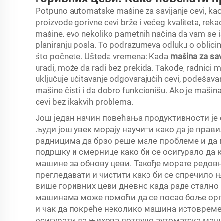
Potpuno automatske mašine za savijanje cevi, ka
proizvode gorivne cevi brže i većeg kvaliteta, reka
mašine, evo nekoliko pametnih načina da vam se is
planiranju posla. To podrazumeva odluku o oblicim
što počnete. Ušteda vremena: Kada
mašina za savi
uradi, može da radi bez prekida. Takođe, radnici m
uključuje učitavanje odgovarajućih cevi, podešavan
mašine čisti i da dobro funkcionišu. Ako je mašina
cevi bez ikakvih problema.
Још један начин повећања продуктивности је 
људи још увек морају научити како да је пра
радницима да брзо реше мале проблеме и да 
подршку и смернице како би се осигурало да
машине за обнову цеви. Такође морате редов
прегледавати и чистити како би се спречило 
више горивних цеви дневно када раде стално б
машинама може помоћи да се посао боље орга
и чак да покреће неколико машина истовремен
осигурати да њихова потпуно аутоматска маш