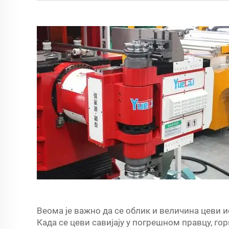
Веома је важно да се облик и величина цеви 
Када се цеви савијају у погрешном правцу, го