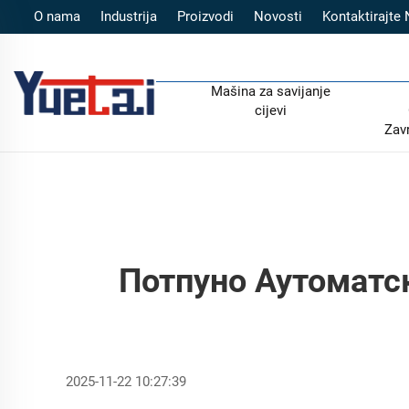
O nama
Industrija
Proizvodi
Novosti
Kontaktirajte
Mašina za savijanje
cijevi
Zav
Потпуно Аутоматс
2025-11-22 10:27:39