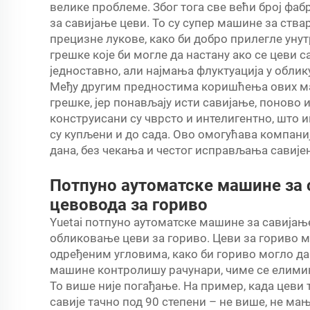
велике проблеме. Због тога све већи број фа
за савијање цеви. То су супер машине за ства
прецизне лукове, како би добро прилегле ун
грешке које би могле да настану ако се цеви 
једноставно, али најмања флуктуација у обли
Међу другим предностима коришћења ових маш
грешке, јер понављају исти савијање, поново 
конструисани су чврсто и интелигентно, што 
су купљени и до сада. Ово омогућава компани
дана, без чекања и честог исправљања савије
Потпуно аутоматске машине за 
цевовода за гориво
Yuetai потпуно аутоматске машине за савијањ
обликовање цеви за гориво. Цеви за гориво мо
одређеним угловима, како би гориво могло да
машине контролишу рачунари, чиме се елими
То више није погађање. На пример, када цеви 
савије тачно под 90 степени – не више, не ма