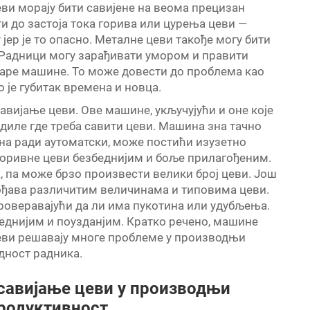
цеви морају бити савијене на веома прецизан
и до застоја тока горива или цурења цеви —
јер је то опасно. Металне цеви такође могу бити
 Радници могу зарађивати умором и правити
старе машине. То може довести до проблема као
 је губитак времена и новца.
савијање цеви. Ове машине, укључујући и оне које
едиле где треба савити цеви. Машина зна тачно
ина ради аутоматски, може постићи изузетно
 горивне цеви безбеднијим и боље прилагођеним.
 па може брзо произвести велики број цеви. Још
гођава различитим величинама и типовима цеви.
проверавајући да ли има пукотина или удубљења.
еднијим и поузданјим. Кратко речено, машине
еви решавају многе проблеме у производњи
дност радника.
савијање цеви у производњи
продуктивност