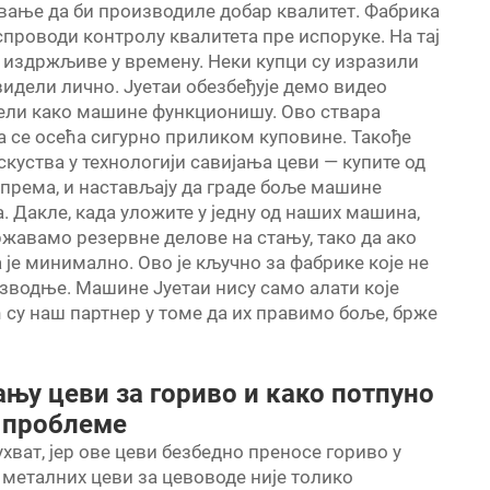
вање да би производиле добар квалитет. Фабрика
проводи контролу квалитета пре испоруке. На тај
у издржљиве у времену. Неки купци су изразили
видели лично. Јуетаи обезбеђује демо видео
ели како машине функционишу. Ово ствара
 се осећа сигурно приликом куповине. Такође
скуства у технологији савијања цеви — купите од
опрема, и настављају да граде боље машине
 Дакле, када уложите у једну од наших машина,
државамо резервне делове на стању, тако да ако
је минимално. Ово је кључно за фабрике које не
зводње. Машине Јуетаи нису само алати које
 су наш партнер у томе да их правимо боље, брже
њу цеви за гориво и како потпуно
 проблеме
хват, јер ове цеви безбедно преносе гориво у
металних цеви за цевоводе није толико