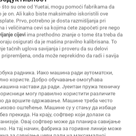
o što su one od Yuetai, mogu pomoći fabrikama da
o je on. Ali kako biste maksimalno iskoristili ove
plate. Prvo, potrebno je dosta razmišljanja pri
a i veličinama cevi sa kojima ćete započeti pre nego
janje cijevi
ima prethodno znanje o tome šta treba da
oraju osigurati da je mašina pravilno kalibrisana. To
je tačnih uglova savijanja i proveru da su delovi
 pripremljena, onda može neprekidno da radi i savija
обука радника. Иако машина ради аутоматски,
вилно користе. Добро обучавање омогућава
машина настави да ради. Јуеитаи пружа техничку
 корисници могу правилно користити различите
но да вршите одржавање. Машине треба често
њихово оштећење. Машине су у стању да избаце
ез прекида. На крају, софтвер који долази са
низује. Овај софтвер може да планира савијање
о. На тај начин, фабрика за горивне линије може
ина за савијање цеви ради на максималној