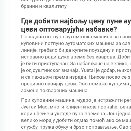
брзини и квалитету.
Где добити најбољу цену пуне а
цеви оптоварујући набавке?
Пouздана потпуно аутоматска машина за сави
куповини потпуно аутоматских машина за сав
линије, требало би да купите поуздану и при
исправно ради дуже време без кварова. Доби
је бити приступачан. За набављаче на велико,
је од суштинског значаја. Yuetai је добар, њ
и са пажњом према изради. Њихов посао се за
прецизно савијају цеви. Ово помаже купцима
замене покварених машина.
При куповини машина, мудро је истражити ре
Јуетаи Мао, многи клијенти које пронађе њен
коришћење и уштеде пуно времена. Још једна 
велико морају добити одмах помоћ ако се ма
службу, пружа обуку и брзо поправљање. Ово 