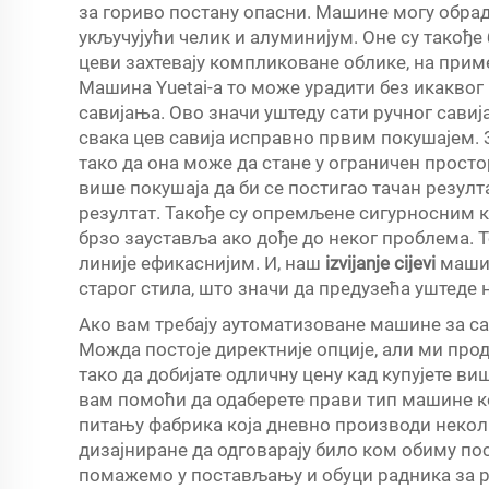
за гориво постану опасни. Машине могу обрад
укључујући челик и алуминијум. Оне су такође 
цеви захтевају компликоване облике, на прим
Машина Yuetai-а то може урадити без икаквог
савијања. Ово значи уштеду сати ручног сави
свака цев савија исправно првим покушајем. 
тако да она може да стане у ограничен просто
више покушаја да би се постигао тачан резулт
резултат. Такође су опремљене сигурносним 
брзо зауставља ако дође до неког проблема. 
линије ефикаснијим. И, наш
izvijanje cijevi
маши
старог стила, што значи да предузећа уштеде
Ако вам требају аутоматизоване машине за сав
Можда постоје директније опције, али ми про
тако да добијате одличну цену кад купујете 
вам помоћи да одаберете прави тип машине ко
питању фабрика која дневно производи неко
дизајниране да одговарају било ком обиму по
помажемо у постављању и обуци радника за ра