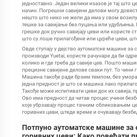
једноставно. Један велики изазов је тај што 
начин. Погрешни савијени делови могу довест
нешто што нико не жели да има у свом возилу 
тешке за савијање без пуцања или удубљења.
грешке док ручно савијају цеви или користе 
што су лоше прилагођене или цуреће цеви, што
Овде ступају у дејство аутоматске машине за 
производи Yuetai, користе рачунаре да би одр
колико и где треба да савије цев. Пошто маш
прецизне савијене делове сваки пут. То чини
Машина такође ради брзим темпом, без умора,
једна предност је што се машина лако прила
Такође може испитивати цеви док их савија, 
Ово има предност да читав процес учини безб
које убрзавају процес тачним обликовањем ц
горивних цеви, штеде време и очувавају безбе
Потпуно аутоматске машине за 
горивних цеви: Како повећати 