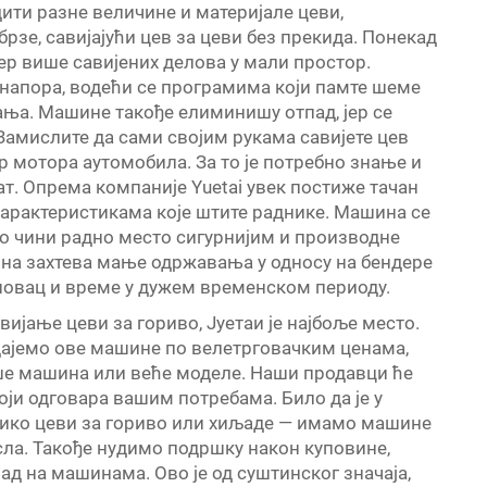
ити разне величине и материјале цеви,
брзе, савијајући цев за цеви без прекида. Понекад
ер више савијених делова у мали простор.
 напора, водећи се програмима који памте шеме
јања. Машине такође елиминишу отпад, јер се
Замислите да сами својим рукама савијете цев
р мотора аутомобила. За то је потребно знање и
ат. Опрема компаније Yuetai увек постиже тачан
карактеристикама које штите раднике. Машина се
То чини радно место сигурнијим и производне
на захтева мање одржавања у односу на бендере
 новац и време у дужем временском периоду.
ијање цеви за гориво, Јуетаи је најбоље место.
дајемо ове машине по велетрговачким ценама,
више машина или веће моделе. Наши продавци ће
ји одговара вашим потребама. Било да је у
лико цеви за гориво или хиљаде — имамо машине
сла. Такође нудимо подршку након куповине,
д на машинама. Ово је од суштинског значаја,