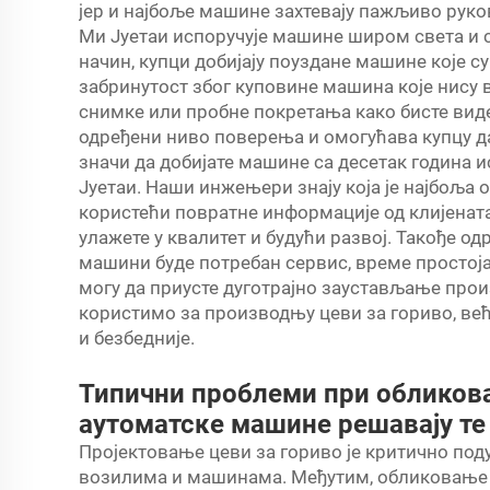
јер и најбоље машине захтевају пажљиво руко
Ми Јуетаи испоручује машине широм света и с
начин, купци добијају поуздане машине које с
забринутост због куповине машина које нису 
снимке или пробне покретања како бисте вид
одређени ниво поверења и омогућава купцу да
значи да добијате машине са десетак година и
Јуетаи. Наши инжењери знају која је најбоља 
користећи повратне информације од клијената.
улажете у квалитет и будући развој. Такође о
машини буде потребан сервис, време простоја 
могу да приусте дуготрајно заустављање прои
користимо за производњу цеви за гориво, већ
и безбедније.
Типични проблеми при обликова
аутоматске машине решавају те
Пројектовање цеви за гориво је критично поду
возилима и машинама. Међутим, обликовање 