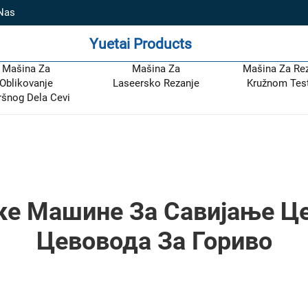
 Nas
Yuetai Products
Mašina Za
Mašina Za
Mašina Za Re
Oblikovanje
Laseersko Rezanje
Kružnom Te
ršnog Dela Cevi
ке Машине За Савијање Ц
Цевовода За Гориво