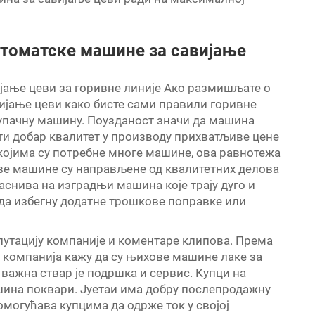
утоматске машине за савијање
јање цеви за горивне линије Ако размишљате о
ијање цеви како бисте сами правили горивне
ступачну машину. Поузданост значи да машина
ти добар квалитет у производу прихватљиве цене
 којима су потребне многе машине, ова равнотежа
ихове машине су направљене од квалитетних делова
снива на изградњи машина које трају дуго и
 да избегну додатне трошкове поправке или
путацију компаније и коментаре клипова. Према
а компанија кажу да су њихове машине лаке за
важна ствар је подршка и сервис. Купци на
шина поквари. Јуетаи има добру послепродажну
омогућава купцима да одрже ток у својој