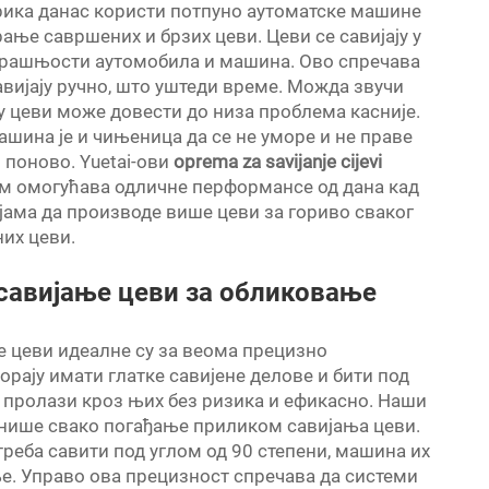
брика данас користи потпуно аутоматске машине
рање савршених и брзих цеви. Цеви се савијају у
утрашњости аутомобила и машина. Ово спречава
савијају ручно, што уштеди време. Можда звучи
ку цеви може довести до низа проблема касније.
ина је и чињеница да се не уморе и не праве
и поново. Yuetai-ови
oprema za savijanje cijevi
им омогућава одличне перформансе од дана кад
јама да производе више цеви за гориво сваког
них цеви.
савијање цеви за обликовање
е цеви идеалне су за веома прецизно
рају имати глатке савијене делове и бити под
 пролази кроз њих без ризика и ефикасно. Наши
нише свако погађање приликом савијања цеви.
треба савити под углом од 90 степени, машина их
ње. Управо ова прецизност спречава да системи