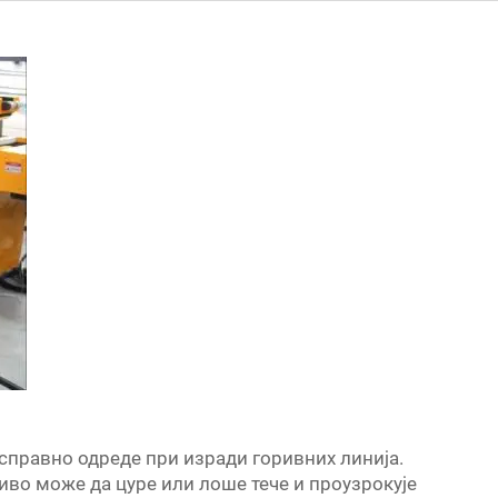
исправно одреде при изради горивних линија.
риво може да цуре или лоше тече и проузрокује