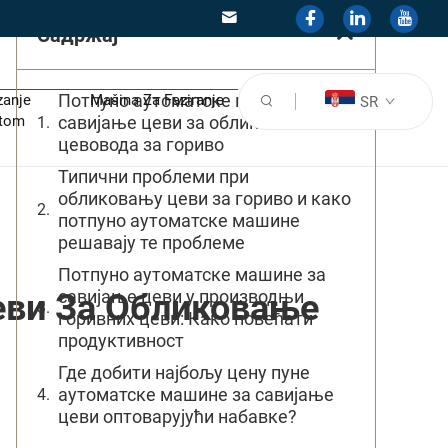
Садржај
Потпуно аутоматске машине за
zanje
Mašina Za Faziranje
SR
stom
савијање цеви за обликовање
цевовода за гориво
Типични проблеми при
обликовању цеви за гориво и како
потпуно аутоматске машине
решавају те проблеме
Потпуно аутоматске машине за
савијање цеви у производњи
еви За Обликовање
горивних цеви: Како повећати
продуктивност
Где добити најбољу цену пуне
аутоматске машине за савијање
цеви оптоварујући набавке?