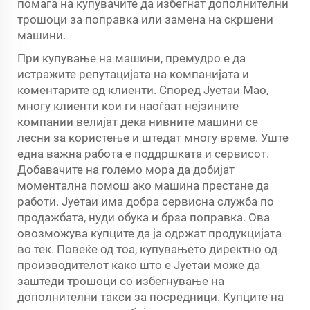
помага на купувачите да избегнат дополнителни
трошоци за поправка или замена на скршени
машини.
При купување на машини, премудро е да
истражите репутацијата на компанијата и
коментарите од клиенти. Според Јуетаи Мао,
многу клиенти кои ги наоѓаат нејзините
компании велијат дека нивните машини се
лесни за користење и штедат многу време. Уште
една важна работа е поддршката и сервисот.
Добавачите на големо мора да добијат
моментална помош ако машина престане да
работи. Јуетаи има добра сервисна служба по
продажбата, нуди обука и брза поправка. Ова
овозможува купците да ја одржат продукцијата
во тек. Повеќе од тоа, купувањето директно од
производителот како што е Јуетаи може да
заштеди трошоци со избегнување на
дополнителни такси за посредници. Купците на