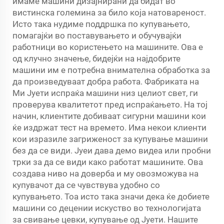
имаме машини дизајнирани да бидат во
вистинска големина за било која натовареност.
Исто така нудиме поддршка по купувањето,
помагајќи во поставувањето и обучувајќи
работници во користењето на машините. Ова е
од клучно значење, бидејќи на најдобрите
машини им е потребна внимателна обработка за
да произведуваат добра работа. Фабриката на
Ми Јуети испраќа машини низ целиот свет, ги
проверува квалитетот пред испраќањето. На тој
начин, клиентите добиваат сигурни машини кои
ќе издржат тест на времето. Има некои клиенти
кои изразиле загриженост за купување машини
без да се види. Јуеи дава демо видеа или пробни
трки за да се види како работат машините. Ова
создава ниво на доверба и му овозможува на
купувачот да се чувствува удобно со
купувањето. Тоа исто така значи дека ќе добиете
машини со децении искуство во технологијата
за свивање цевки, купување од Јуети. Нашите