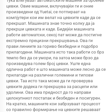
Тука влегуваат автоматските машини за броење
цевки. Овие машини, вклучувајќи ги и оние
произведени од Yuetai, се потпираат на
компјутери кои им велат на цевките каде да се
прекршат. Машината знае точно колку да ја
прекрши цевката и каде. Бидејќи машината
работи автоматски, секој пат може да постигне
екстремно прецизни прекршувања. Ова ги
прави линиите за гориво безбедни и подобро
прилагодени. Машината исто така работи со брз
темпо без да се умори, па затоа може брзо да
произведува голем број цевки. Уште една
одлична работ е што машината може лесно да се
прилагоди на различни големини и типови
цевки. Таа исто така може да ги проверува
цевките додека ги прекршува за расцепи или
удолини. Ова има предност да го направи
целокупниот постапак и безбеден и посигурен.
На кратко, машините кои забрзуваат процесот
со правилно формирање на цевките решаваат