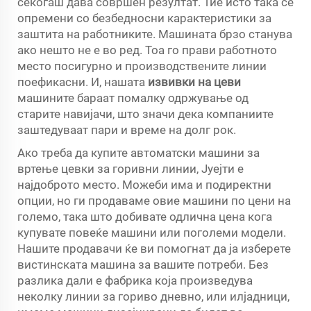
секогаш дава совршен резултат. Тие исто така се
опремени со безбедносни карактеристики за
заштита на работниките. Машината брзо станува
ако нешто не е во ред. Тоа го прави работното
место посигурно и производствените линии
поефикасни. И, нашата
извивки на цеви
машините бараат помалку одржување од
старите навијачи, што значи дека компаниите
заштедуваат пари и време на долг рок.
Ако треба да купите автоматски машини за
вртење цевки за горивни линии, Јуејти е
најдоброто место. Можеби има и подиректни
опции, но ги продаваме овие машини по цени на
големо, така што добивате одлична цена кога
купувате повеќе машини или поголеми модели.
Нашите продавачи ќе ви помогнат да ја изберете
вистинската машина за вашите потреби. Без
разлика дали е фабрика која произведува
неколку линии за гориво дневно, или илјадници,