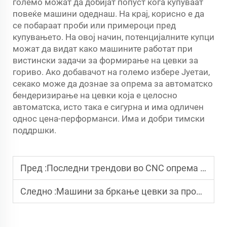
големо можат да добијат попуст кога купуваат
повеќе машини одеднаш. На крај, корисно е да
се побараат проби или примероци пред
купувањето. На овој начин, потенцијалните купци
можат да видат како машините работат при
вистински задачи за формирање на цевки за
гориво. Ако добавачот на големо избере Јуетаи,
секако може да дознае за опрема за автоматско
бендеризирање на цевки која е целосно
автоматска, исто така е сигурна и има одличен
однос цена-перформанси. Има и добри тимски
поддршки.
Пред :
Последни трендови во CNC опрема за савивање цевки и цеви
Следно :
Машини за бркање цевки за производство на цевки за системи за точење