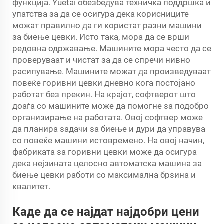
функција. Yuetai обезбедува техничка поддршка и
упатства за да се осигура дека корисниците
можат правилно да ги користат разни машини
за биење цевки. Исто така, мора да се врши
редовна одржавање. Машините мора често да се
проверуваат и чистат за да се спречи нивно
расипување. Машините можат да произведуваат
повеќе горивни цевки дневно кога постојано
работат без прекин. На крајот, софтверот што
доаѓа со машините може да помогне за подобро
организирање на работата. Овој софтвер може
да планира задачи за биење и дури да управува
со повеќе машини истовремено. На овој начин,
фабриката за горивни цевки може да осигура
дека нејзината целосно автоматска машина за
биење цевки работи со максимална брзина и
квалитет.
Каде да се најдат најдобри цени