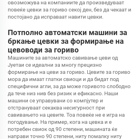
овозможува на компаниите да произведуваат
повеќе цевки за гориво секој ден, без да чекаат и
постојано да исправаат навити цевки.
Потполно автоматски машини за
бркање цевки за формирање на
цевоводи за гориво
Машините за автоматско савивање цеви од
Јуетаи се идеални за многу прецизно
формирање на цеви за гориво. Цевите за гориво
мора да имаат глатки свиоци и да бидат под
специфични агли, за да може горивото слободно
да тече низ нив без ризик и ефикасно. Наши
машини се управувани со компјутер и
отстрануваат секаква несигурност при
савивањето на цевите. Тоа повеќе не е игра на
погодување. На пример, кога на цевка и е
потребен свиок од 90 степени, машината ќе
направи точно 90 степени, ниту помалку ниту