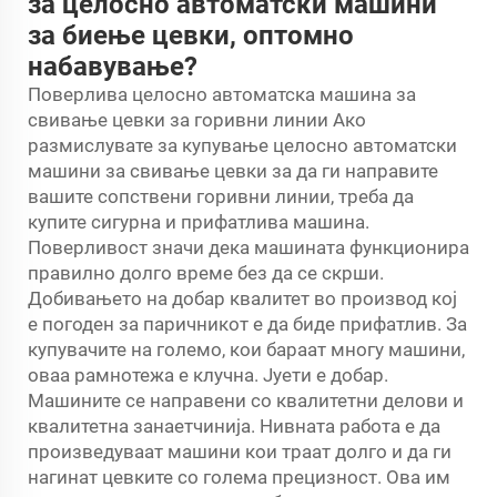
за целосно автоматски машини
за биење цевки, оптомно
набавување?
Поверлива целосно автоматска машина за
свивање цевки за горивни линии Ако
размислувате за купување целосно автоматски
машини за свивање цевки за да ги направите
вашите сопствени горивни линии, треба да
купите сигурна и прифатлива машина.
Поверливост значи дека машината функционира
правилно долго време без да се скрши.
Добивањето на добар квалитет во производ кој
е погоден за паричникот е да биде прифатлив. За
купувачите на големо, кои бараат многу машини,
оваа рамнотежа е клучна. Јуети е добар.
Машините се направени со квалитетни делови и
квалитетна занаетчинија. Нивната работа е да
произведуваат машини кои траат долго и да ги
нагинат цевките со голема прецизност. Ова им