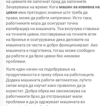
на цевките ќе започнат пред да започнете.
Зачувување на време: Кога
машин за извивка на
цевки
има претходно знаење што треба да
прави, може да работи непречено. Исто така,
работниките мора да осигураат точна
калибрација на машината. Тоа вклучува ставање
на точните цевки, поставување на точните агли
на броење и осигурување дека деловите на
машината се чисти и добро функционираат. Ако
машината е подготвена, тогаш може слободно
да работи и да брое цевки без никакви
проблеми.
Уште еден начин на подобрување на
продуктивноста е преку обука на работниците.
Додека машината работи автоматски, луѓето
сепак мора да научат како правилно да ја
користат. Добра обука им овозможува на
работниките брзо да отстрануваат мали
проблеми и да ја одржуваат машината во