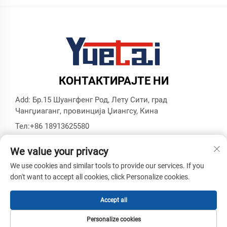
КОНТАКТИРАЈТЕ НИ
Add: Бр.15 Шуангфенг Род, Лету Сити, град
Чангџиаганг, провинција Џиангсу, Кина
Тел:
+86 18913625580
Е-пошта:
[email protected]
We value your privacy
We use cookies and similar tools to provide our services. If you
Авторски права © Зхангиагнг Юетаи Прецизна
don't want to accept all cookies, click Personalize cookies.
Машинерија Ко. ОД, Сите права задржани -
Правила за
приватност
-
Блог
Accept all
Personalize cookies