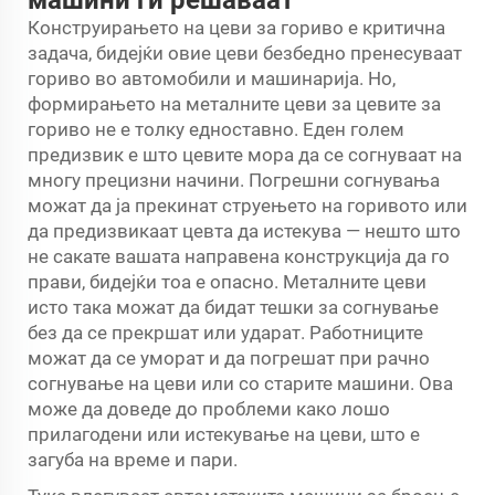
Конструирањето на цеви за гориво е критична
задача, бидејќи овие цеви безбедно пренесуваат
гориво во автомобили и машинарија. Но,
формирањето на металните цеви за цевите за
гориво не е толку едноставно. Еден голем
предизвик е што цевите мора да се согнуваат на
многу прецизни начини. Погрешни согнувања
можат да ја прекинат струењето на горивото или
да предизвикаат цевта да истекува — нешто што
не сакате вашата направена конструкција да го
прави, бидејќи тоа е опасно. Металните цеви
исто така можат да бидат тешки за согнување
без да се прекршат или ударат. Работниците
можат да се уморат и да погрешат при рачно
согнување на цеви или со старите машини. Ова
може да доведе до проблеми како лошо
прилагодени или истекување на цеви, што е
загуба на време и пари.