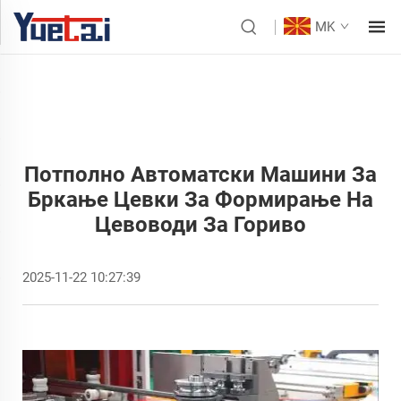
MK
Потполно Автоматски Машини За
Бркање Цевки За Формирање На
Цевоводи За Гориво
2025-11-22 10:27:39