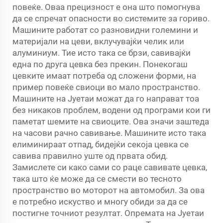
повеќе. Оваа прецизност е она што помогнува
да се спречат опасности во системите за гориво.
Машините работат со разновидни големини и
материјали на цеви, вклучувајќи челик или
алуминиум. Тие исто така се брзи, савивајќи
една по друга цевка без прекин. Понекогаш
цевките имаат потреба од сложени форми, на
пример повеќе свиоци во мало пространство.
Машините на Јуетаи можат да го направат тоа
без никаков проблем, водени од програми кои ги
паметат шемите на свиоците. Ова значи заштеда
на часови рачно савивање. Машините исто така
елиминираат отпад, бидејќи секоја цевка се
савива правилно уште од првата обид.
Замислете си како сами со раце савивате цевка,
така што ќе може да се смести во тесното
пространство во моторот на автомобил. За ова
е потребно искуство и многу обиди за да се
постигне точниот резултат. Опремата на Јуетаи