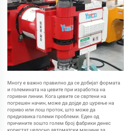
Многу е важно правилно да се добијат формата
и големината на цевите при изработка на
горивни линии. Кога цевите се свртени на
погрешен начин, може да дојде до цурење на
гориво или лош проток, што може да
предизвика големи проблеми. Еден од
причините зошто голем број фабрики денес
користат целосно автоматски машини за