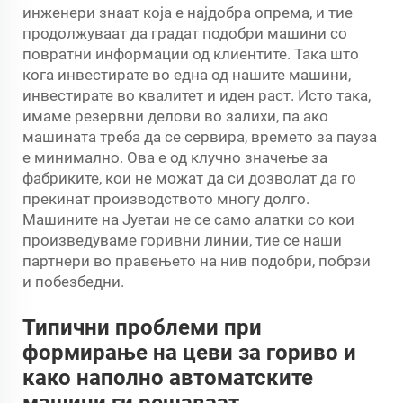
инженери знаат која е најдобра опрема, и тие
продолжуваат да градат подобри машини со
повратни информации од клиентите. Така што
кога инвестирате во една од нашите машини,
инвестирате во квалитет и иден раст. Исто така,
имаме резервни делови во залихи, па ако
машината треба да се сервира, времето за пауза
е минимално. Ова е од клучно значење за
фабриките, кои не можат да си дозволат да го
прекинат производството многу долго.
Машините на Јуетаи не се само алатки со кои
произведуваме горивни линии, тие се наши
партнери во правењето на нив подобри, побрзи
и побезбедни.
Типични проблеми при
формирање на цеви за гориво и
како наполно автоматските
машини ги решаваат