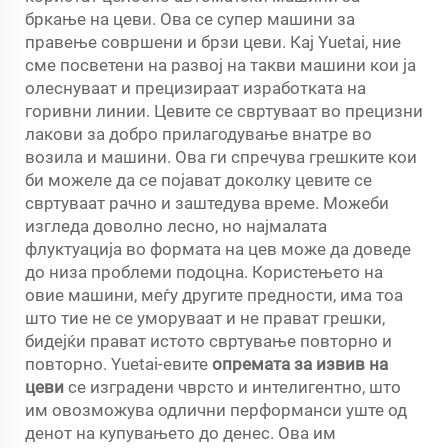
бркање на цеви. Ова се супер машини за
правење совршени и брзи цеви. Кај Yuetai, ние
сме посветени на развој на такви машини кои ја
олеснуваат и прецизираат изработката на
горивни линии. Цевите се свртуваат во прецизни
лакови за добро прилагодување внатре во
возила и машини. Ова ги спречува грешките кои
би можеле да се појават доколку цевите се
свртуваат рачно и заштедува време. Можеби
изгледа доволно лесно, но најмалата
флуктуација во формата на цев може да доведе
до низа проблеми подоцна. Користењето на
овие машини, меѓу другите предности, има тоа
што тие не се уморуваат и не прават грешки,
бидејќи прават истото свртување повторно и
повторно. Yuetai-евите
опремата за извив на
цеви
се изградени чврсто и интелигентно, што
им овозможува одлични перформанси уште од
денот на купувањето до денес. Ова им