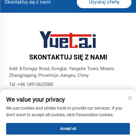
Skontaktuj się z nami
Uzyskaj ofertę
SKONTAKTUJ SIĘ Z NAMI
Add: 8 Dongqi Road, Donglai, Yangshe Town, Miasto
Zhangjiagang, Prowincja Jiangsu, Chiny
Tel.:
+86 18913625580
E-mail:
[email protected]
We value your privacy
We use cookies and similar tools to provide our services. If you
don't want to accept all cookies, click Personalize cookies.
Prawa autorskie © Zhangjiagang Yuetai Precision Machinery
Co., Ltd. Wszelkie prawa zastrzeżone -
Polityka prywatności
-
Blog
Accept all