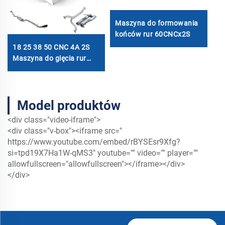
Maszyna do formowania
M
końców rur 60CNCx2S
l
18 25 38 50 CNC 4A 2S
Maszyna do gięcia rur
automatycznych i
cienkościennych z funkcją
gięcia hydraulicznego o
Model produktów
średnicy 1 cala, 2 cali, 3
cali Linia cenowa
<div class="video-iframe">
<div class="v-box"><iframe src="
https://www.youtube.com/embed/rBYSEsr9Xfg?
si=tpd19X7Ha1W-qMS3
" youtube="" video="" player=""
allowfullscreen="allowfullscreen"></iframe></div>
</div>