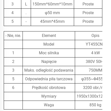
3
L
150mm*60mm*10mm
Proste
4
.
φ50 mm
Proste
5
-
45mm*45mm
Proste
- Nie, nie.
Element
Opis
Model
YT455CNC
1
Moc silnika
4 kW
2
Napięcie
380V 50Hz
3
Maks. odległość podawania
750MM
5
Odpowiednia piła tarczowa
φ355~Φ455mm
6
Prędkość obrotowa
3200 obr./min
Wymiary
1950x1300x1200
Waga
850 kg