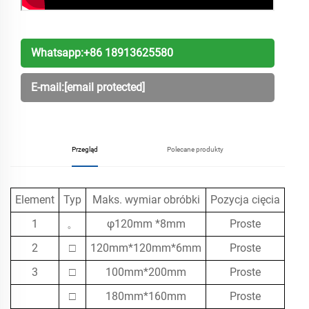
Whatsapp:
+86 18913625580
E-mail:
[email protected]
Przegląd
Polecane produkty
Element
Typ
Maks. wymiar obróbki
Pozycja cięcia
Kąt 
1
。
φ120mm *8mm
Proste
2
□
120mm*120mm*6mm
Proste
3
□
100mm*200mm
Proste
□
180mm*160mm
Proste