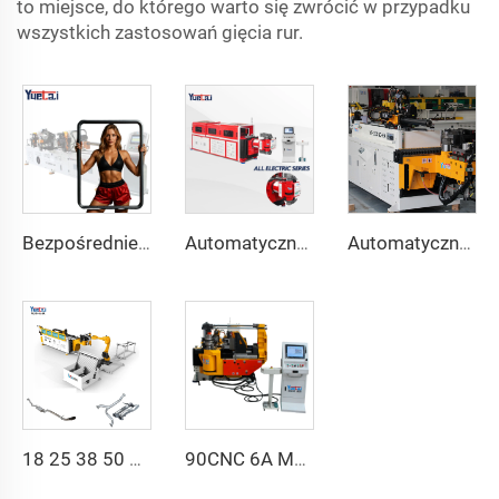
to miejsce, do którego warto się zwrócić w przypadku
wszystkich zastosowań gięcia rur.
Bezpośrednie sprzedaży z fabryki podwójna głowica automatycznego hydraulicznego zginacza rur ze stali węglowej maszyna do gięcia rur i rur
Automatyczna w pełni elektryczna obrotowa dwukierunkowa seria CNC do gięcia rur metalowych i stalowych Maszyna do gięcia rur
Automatyczna Dwuramienna Maszyna Gięcia Rur CNC jednoczesny system gięcia dwustronnego dla wydechów i balustrad maszyna do gięcia rur
18 25 38 50 CNC 4A 2S Maszyna do gięcia rur automatycznych i cienkościennych z funkcją gięcia hydraulicznego o średnicy 1 cala, 2 cali, 3 cali Linia cenowa
90CNC 6A MS CNC Giętarka rur żeliwnych prostokątnych z silnikiem