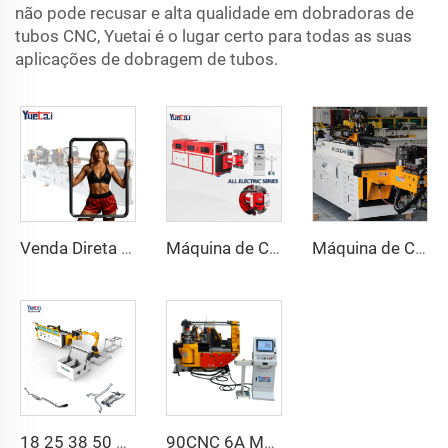
não pode recusar e alta qualidade em dobradoras de
tubos CNC, Yuetai é o lugar certo para todas as suas
aplicações de dobragem de tubos.
Venda Direta de Fábrica Dobra de Cabeça Dupla Automática Hidráulica Dobra de Tubo em Aço Carbono Máquina de Dobrar Tubos e Tubos
Máquina de Curvar Tubos de Série CNC Automática Totalmente Elétrica Rotativa Bidirecional para Tubos de Aço e Metal
Máquina de Curvatura de Tubos CNC Automática com Braços Duplos Sistema de Conformação Bidirecional Simultânea para Canos de Escapamento e Corrimãos
18 25 38 50 CNC 4A 2S Máquina de Curvir Tubos Automática e Máquinas de Curvir Tubos de Aço Preço com Empurrão 1 Polegada 2 Polegadas 3 Polegadas Linha
90CNC 6A MS Máquina de Curvar Tubos CNC Ferro Tubulação Quadrada com Motor para Alumínio e Aço Inoxidável Tubos de Cobre