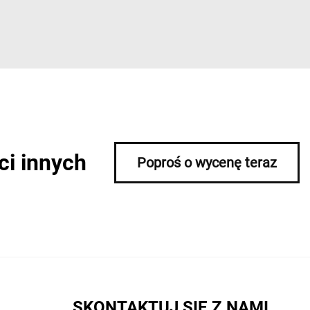
ci innych
Poproś o wycenę teraz
SKONTAKTUJ SIĘ Z NAMI