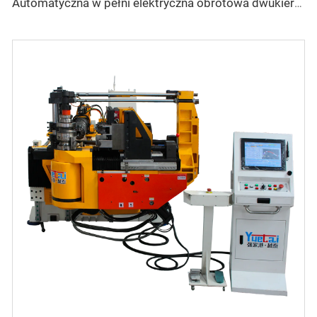
Automatyczna w pełni elektryczna obrotowa dwukierunkowa seria CNC do gięcia rur metalowych i stalowych Maszyna do gięcia rur