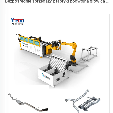
Bezpośrednie sprzedaży z fabryki podwójna głowica automatycznego hydraulicznego zginacza rur ze stali węglowej maszyna do gięcia rur i rur