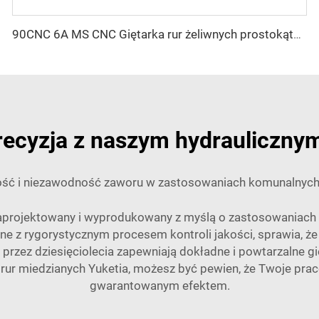
90CNC 6A MS CNC Giętarka rur żeliwnych prostokątnych z silnikiem
recyzja z naszym hydraulicznym
ość i niezawodność zaworu w zastosowaniach komunalnych
aprojektowany i wyprodukowany z myślą o zastosowaniach 
e z rygorystycznym procesem kontroli jakości, sprawia, że 
rzez dziesięciolecia zapewniają dokładne i powtarzalne 
 rur miedzianych Yuketia, możesz być pewien, że Twoje prac
gwarantowanym efektem.