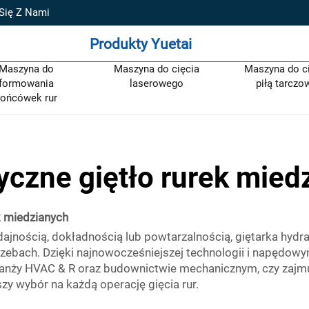
 Się Z Nami
Produkty Yuetai
Maszyna do
Maszyna do cięcia
Maszyna do c
formowania
laserowego
piłą tarczo
ońcówek rur
yczne giętło rurek mied
k miedzianych
ajnością, dokładnością lub powtarzalnością, giętarka hydra
ebach. Dzięki najnowocześniejszej technologii i napędowym
branży HVAC & R oraz budownictwie mechanicznym, czy zajmu
zy wybór na każdą operację gięcia rur.