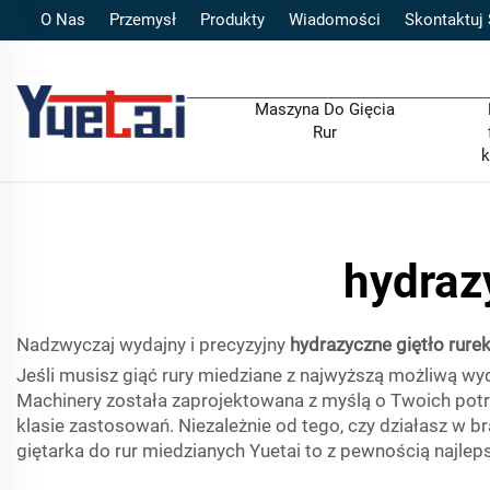
O Nas
Przemysł
Produkty
Wiadomości
Skontaktuj
Maszyna Do Gięcia
Rur
k
hydraz
Nadzwyczaj wydajny i precyzyjny
hydrazyczne giętło rure
Jeśli musisz giąć rury miedziane z najwyższą możliwą wyd
Machinery została zaprojektowana z myślą o Twoich potrz
klasie zastosowań. Niezależnie od tego, czy działasz w 
giętarka do rur miedzianych Yuetai to z pewnością najleps