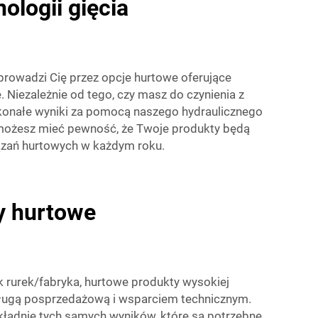
ologii gięcia
prowadzi Cię przez opcje hurtowe oferujące
 Niezależnie od tego, czy masz do czynienia z
skonałe wyniki za pomocą naszego hydraulicznego
i, możesz mieć pewność, że Twoje produkty będą
ązań hurtowych w każdym roku.
by hurtowe
k rurek/fabryka, hurtowe produkty wysokiej
bsługą posprzedażową i wsparciem technicznym.
ładnie tych samych wyników, które są potrzebne