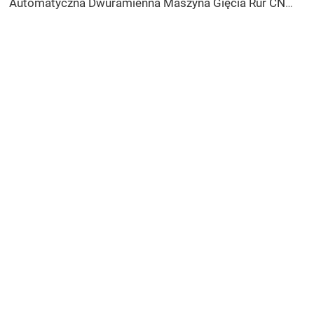
Automatyczna Dwuramienna Maszyna Gięcia Rur CNC jednoczesny system gięcia dwustronnego dla wydechów i balustrad maszyna do gięcia rur