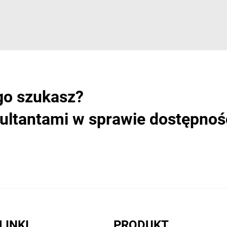
go szukasz?
sultantami w sprawie dostępnoś
LINKI
PRODUKT