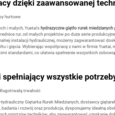
acy dzięki zaawansowanej techn
by hurtowe
ch i małych, Yuetai's
hydrazyczne giętło rurek miedzianych
dnice rur, od małych projektów po duże serie produkcyjne.
nalnej instalacji hydraulicznej, możemy zagwarantować do
ałtu i gięcia. Wybierając współpracę z nami w firmie Yueta
mi standardami, co ułatwia spełnienie wszystkich zobowi
 spełniający wszystkie potrze
długotrwałą trwałość
Hydrauliczny Giętarka Rurek Miedzianych, dostawcy giętare
, badania i rozwój oraz produkcja, dysponujemy idealną o
zych mistrzów techników, aby zagwarantować uzyskanie dok