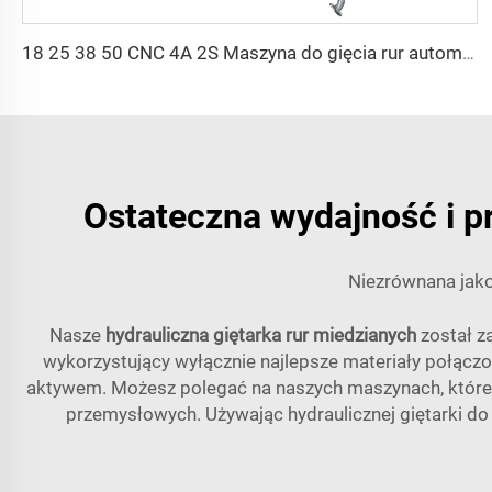
18 25 38 50 CNC 4A 2S Maszyna do gięcia rur automatycznych i cienkościennych z funkcją gięcia hydraulicznego o średnicy 1 cala, 2 cali, 3 cali Linia cenowa
Ostateczna wydajność i p
Niezrównana jak
Nasze
hydrauliczna giętarka rur miedzianych
został z
wykorzystujący wyłącznie najlepsze materiały połączon
aktywem. Możesz polegać na naszych maszynach, które p
przemysłowych. Używając hydraulicznej giętarki do