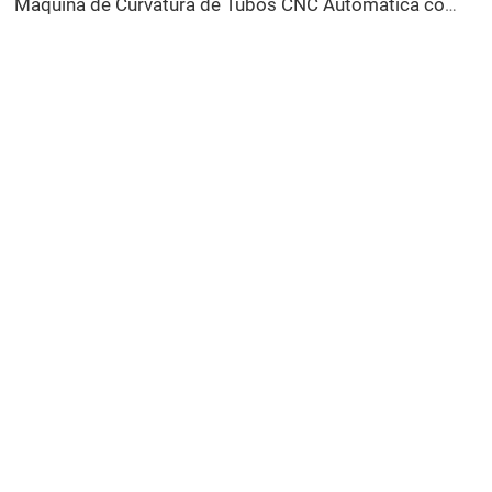
Máquina de Curvatura de Tubos CNC Automática com Braços Duplos Sistema de Conformação Bidirecional Simultânea para Canos de Escapamento e Corrimãos