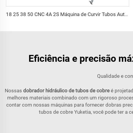
18 25 38 50 CNC 4A 2S Máquina de Curvir Tubos Automática e Máquinas de Curvir Tubos de Aço Preço com Empurrão 1 Polegada 2 Polegadas 3 Polegadas Linha
Eficiência e precisão m
Qualidade e conf
Nossas
dobrador hidráulico de tubos de cobre
é projeta
melhores materiais combinado com um rigoroso processo
contar com nossas máquinas para fornecer dobras precisa
tubos de cobre Yuketia, você pode ter a 