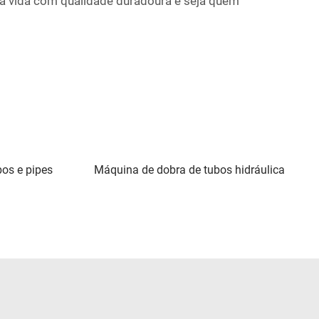
sua vida com qualidade duradoura e seja quem
bos e pipes
Máquina de dobra de tubos hidráulica