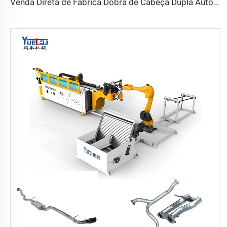
Venda Direta de Fábrica Dobra de Cabeça Dupla Automática Hidráulica Dobra de Tubo em Aço Carbono Máquina de Dobrar Tubos e Tubos