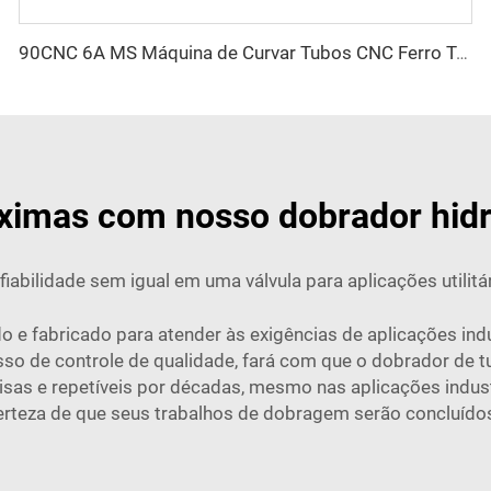
90CNC 6A MS Máquina de Curvar Tubos CNC Ferro Tubulação Quadrada com Motor para Alumínio e Aço Inoxidável Tubos de Cobre
áximas com nosso dobrador hidr
iabilidade sem igual em uma válvula para aplicações utilitár
do e fabricado para atender às exigências de aplicações indu
 de controle de qualidade, fará com que o dobrador de tub
s e repetíveis por décadas, mesmo nas aplicações industri
certeza de que seus trabalhos de dobragem serão concluíd