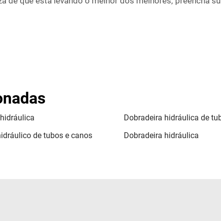
teza de que está levando o melhor dos melhores; preencha 
ionadas
hidráulica
Dobradeira hidráulica de tu
idráulico de tubos e canos
Dobradeira hidráulica