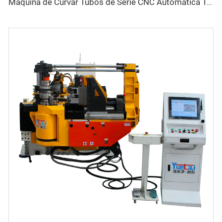
Máquina de Curvar Tubos de Série CNC Automática Totalmente Elétrica Rotativa Bidirecional para Tubos de Aço e Metal