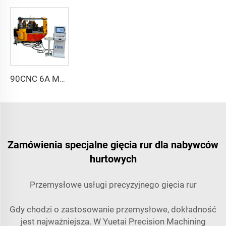
90CNC 6A MS CNC Giętarka rur żeliwnych prostokątnych z silnikiem
Zamówienia specjalne gięcia rur dla nabywców
hurtowych
Przemysłowe usługi precyzyjnego gięcia rur
Gdy chodzi o zastosowanie przemysłowe, dokładność
jest najważniejsza. W Yuetai Precision Machining