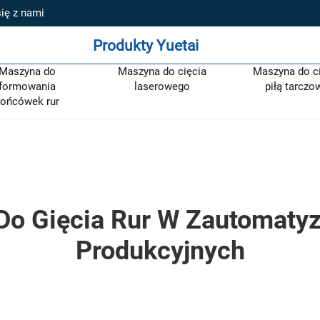
się z nami
Produkty Yuetai
Maszyna do
Maszyna do cięcia
Maszyna do c
formowania
laserowego
piłą tarczo
ońcówek rur
 Do Gięcia Rur W Zautomat
Produkcyjnych