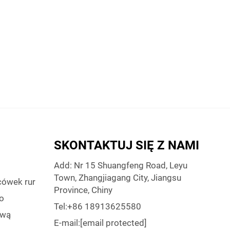
SKONTAKTUJ SIĘ Z NAMI
Add: Nr 15 Shuangfeng Road, Leyu
Town, Zhangjiagang City, Jiangsu
cówek rur
Province, Chiny
o
Tel:
+86 18913625580
ową
E-mail:
[email protected]