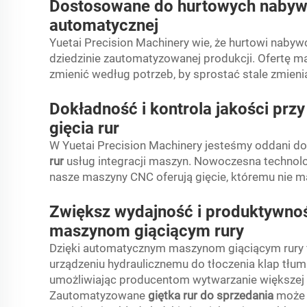
Dostosowane do hurtowych nabywc
automatycznej
Yuetai Precision Machinery wie, że hurtowi naby
dziedzinie zautomatyzowanej produkcji. Ofertę 
zmienić według potrzeb, by sprostać stale zmien
Dokładność i kontrola jakości prz
gięcia rur
W Yuetai Precision Machinery jesteśmy oddani d
rur
usług integracji maszyn. Nowoczesna technolo
nasze maszyny CNC oferują gięcie, któremu nie 
Zwiększ wydajność i produktywno
maszynom giąciącym rury
Dzięki automatycznym maszynom giąciącym rury 
urządzeniu hydraulicznemu do tłoczenia klap tłum
umożliwiając producentom wytwarzanie większej 
Zautomatyzowane
giętka rur do sprzedania
może 