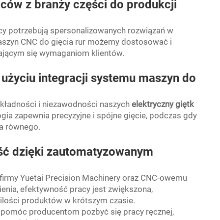
ów z branży części do produkcji
wcy potrzebują spersonalizowanych rozwiązań w
maszyn CNC do gięcia rur możemy dostosować i
iającym się wymaganiom klientów.
y użyciu integracji systemu maszyn do
okładności i niezawodności naszych
elektryczny giętk
gia zapewnia precyzyjne i spójne gięcie, podczas gdy
ma równego.
ść dzięki zautomatyzowanym
firmy Yuetai Precision Machinery oraz CNC-owemu
ienia, efektywność pracy jest zwiększona,
ilości produktów w krótszym czasie.
pomóc producentom pozbyć się pracy ręcznej,