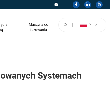
ięcia
Maszyna do
PL
wą
fazowania
yzowanych Systemach