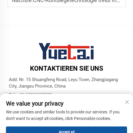
Nächste:
CNC-Rohrbiegetechnologie treibt Innovationen im Schiffbau voran
KONTAKTIEREN SIE UNS
Add: Nr. 15 Shuangfeng Road, Leyu Town, Zhangjiagang
City, Jiangsu Province, China
Tel.:
+86 18913625580
We value your privacy
E-Mail:
[email protected]
We use cookies and similar tools to provide our services. If you
don't want to accept all cookies, click Personalize cookies.
Copyright © Zhangjiagang Yuetai Precision Machinery Co., Ltd.
Alle Rechte vorbehalten -
Datenschutzrichtlinie
- Ich weiß.
Blog
Accept all