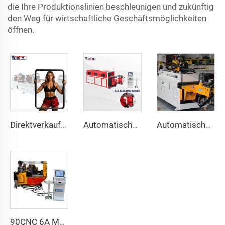
die Ihre Produktionslinien beschleunigen und zukünftig
den Weg für wirtschaftliche Geschäftsmöglichkeiten
öffnen.
Direktverkauf ab Fabrik Doppelkopf-CNC-Automatik-Hydraulikrohrbiegemaschine aus Kohlenstoffstahl Rohrbiegemaschine
Automatische voll elektrische rotierende bidirektionale CNC-Metal-Rohrbiegemaschine der Serie Rohrbiegemaschinen
Automatische Doppelarm-Rohrbiegemaschine CNC Gleichzeitiges 2-Wege-Rohrformsystem für Abgas- und Geländerrohrbiegemaschine
90CNC 6A MS CNC-Rohrbiegemaschine, Eisenrohr, Profilrohrbieger mit Motor für Aluminium und Edelstahl Messingrohre/Rohrleitungen