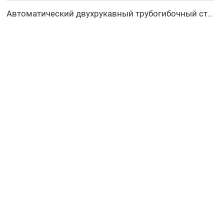
Автоматический двухрукавный трубогибочный станок CNC одновременная двухсторонняя система формовки труб для выхлопных систем и перил