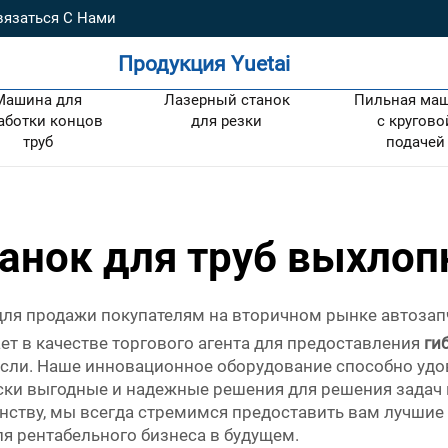
вязаться С Нами
Продукция Yuetai
Машина для
Лазерный станок
Пильная ма
аботки концов
для резки
с кругово
труб
подачей
анок для труб выхло
ля продажи покупателям на вторичном рынке автозап
отает в качестве торгового агента для предоставления
ги
асли. Наше инновационное оборудование способно уд
ки выгодные и надежные решения для решения задач п
нству, мы всегда стремимся предоставить вам лучшие 
я рентабельного бизнеса в будущем.