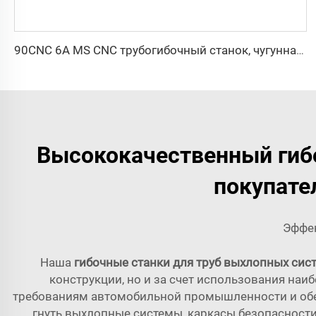
90CNC 6A MS CNC трубогибочный станок, чугунная квадратная трубогибочная машина с двигателем для алюминия и нержавеющей латунной трубы
Высококачественный гибо
покупате
Эффек
Наша
гибочные станки для труб выхлопных сис
конструкции, но и за счет использования наи
требованиям автомобильной промышленности и обес
гнуть выхлопные системы, каркасы безопасности