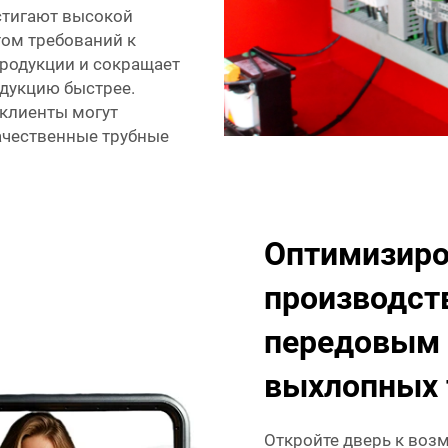
стигают высокой
ом требований к
продукции и сокращает
одукцию быстрее.
клиенты могут
ачественные трубные
Оптимизир
производст
передовым 
выхлопных 
Откройте дверь к воз