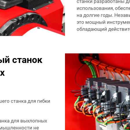
станки разработаны 
использования, обесп
на долгие годы. Незав
это мощный инструме
обладающий действит
ый станок
х
го станка для гибки
танка для выхлопных
омышленности не