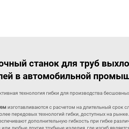
чный станок для труб выхл
лей в автомобильной промы
тивная технология гибки для производства бесшовных
тем
изготавливаются с расчетом на длительный срок с
более передовых технологий гибки, доступных на рынке
печивают дополнительную гибкость при гибке различн
 или любые другие трубные изделия, где изгиб являетс