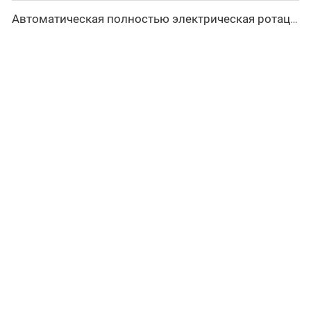
Автоматическая полностью электрическая ротационная двусторонняя гибочная машина серии CNC для металлических стальных труб, трубогибочные станки