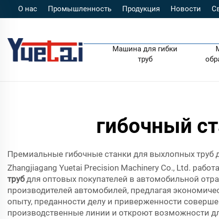
О нас
Промышленность
Продукция
Новости
С
Машина для гибки
труб
обр
гибочный ст
Премиальные гибочные станки для выхлопных труб д
Zhangjiagang Yuetai Precision Machinery Co., Ltd. раб
труб
для оптовых покупателей в автомобильной отр
производителей автомобилей, предлагая экономичес
опыту, преданности делу и приверженности соверше
производственные линии и откроют возможности дл