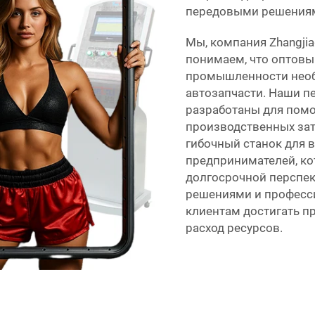
передовыми решениям
Мы, компания Zhangjiaga
понимаем, что оптовы
промышленности необ
автозапчасти. Наши п
разработаны для пом
производственных зат
гибочный станок для 
предпринимателей, ко
долгосрочной перспе
решениями и професс
клиентам достигать п
расход ресурсов.