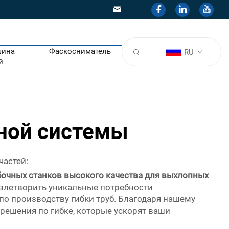
шина
Фаскосниматель
RU
й
пной системы
частей:
бочных станков высокого качества для выхлопных
овлетворить уникальные потребности
о производству гибки труб. Благодаря нашему
решения по гибке, которые ускорят ваши