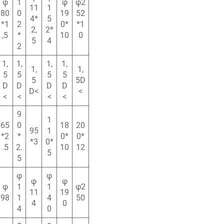
φ
1
φ
φ2
11
1
80
0
19
52
4*
5
*1
2
0*
*1
2,
2*
,5
*
10
0
5
4
2
1,
1,
1,
1,
1,
1,
5
5
5
5
5
5D
D
D
D
D
D<
<
<
<
<
<
9
1
65
0
18
20
95
1
*2
*
0*
0*
*3
0*
.5
2.
10
12
5
5
φ
φ
φ
φ
φ
1
1
φ2
11
19
98
1
4
50
4
0
4
0