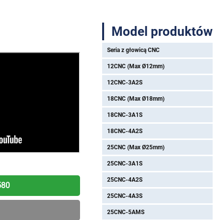
Model produktów
Seria z głowicą CNC
12CNC (Max Ø12mm)
12CNC-3A2S
18CNC (Max Ø18mm)
18CNC-3A1S
18CNC-4A2S
25CNC (Max Ø25mm)
25CNC-3A1S
25CNC-4A2S
580
25CNC-4A3S
25CNC-5AMS