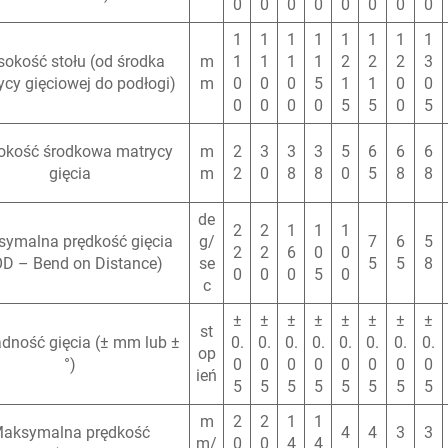
0
0
0
0
0
0
0
0
1
1
1
1
1
1
1
1
okość stołu (od środka
m
1
1
1
1
2
2
2
3
ycy gięciowej do podłogi)
m
0
0
0
5
1
1
0
0
0
0
0
0
5
5
0
5
kość środkowa matrycy
m
2
3
3
3
5
6
6
6
gięcia
m
2
0
8
8
0
5
8
8
de
2
2
1
1
1
ymalna prędkość gięcia
g/
7
6
5
2
2
6
0
0
OD – Bend on Distance)
se
5
5
8
0
0
0
5
0
c
±
±
±
±
±
±
±
±
st
dność gięcia (± mm lub ±
0.
0.
0.
0.
0.
0.
0.
0.
op
°)
0
0
0
0
0
0
0
0
ień
5
5
5
5
5
5
5
5
m
2
2
1
1
aksymalna prędkość
4
4
3
3
m/
0
0
4
4