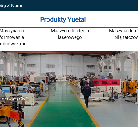
 Się Z Nami
Produkty Yuetai
Maszyna do
Maszyna do cięcia
Maszyna do c
formowania
laserowego
piłą tarczo
ońcówek rur
z głowicą CNC