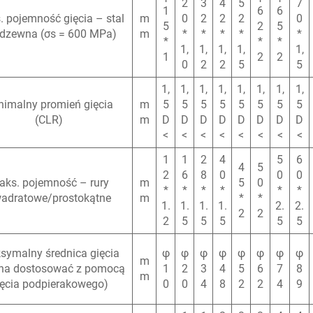
2
3
4
5
7
1
6
6
 pojemność gięcia – stal
m
0
2
2
2
0
5
2
5
rdzewna (σs = 600 MPa)
m
*
*
*
*
*
*
*
*
1,
1,
1,
1,
1,
1
2
2
0
2
2
5
5
1,
1,
1,
1,
1,
1,
1,
1,
nimalny promień gięcia
m
5
5
5
5
5
5
5
5
(CLR)
m
D
D
D
D
D
D
D
D
<
<
<
<
<
<
<
<
1
1
2
4
5
6
4
5
2
6
8
0
0
0
aks. pojemność – rury
m
5
0
*
*
*
*
*
*
adratowe/prostokątne
m
*
*
1.
1.
1.
1.
2.
2.
2
2
2
5
5
5
5
5
symalny średnica gięcia
φ
φ
φ
φ
φ
φ
φ
φ
m
na dostosować z pomocą
1
2
3
4
5
6
7
8
m
ięcia podpierakowego)
0
0
4
8
2
2
4
9