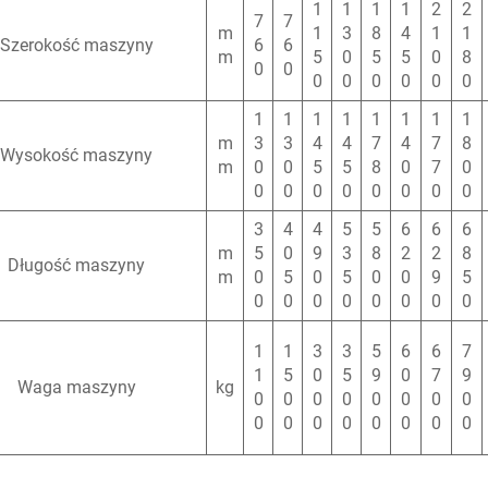
1
1
1
1
2
2
7
7
m
1
3
8
4
1
1
Szerokość maszyny
6
6
m
5
0
5
5
0
8
0
0
0
0
0
0
0
0
1
1
1
1
1
1
1
1
m
3
3
4
4
7
4
7
8
Wysokość maszyny
m
0
0
5
5
8
0
7
0
0
0
0
0
0
0
0
0
3
4
4
5
5
6
6
6
m
5
0
9
3
8
2
2
8
Długość maszyny
m
0
5
0
5
0
0
9
5
0
0
0
0
0
0
0
0
1
1
3
3
5
6
6
7
1
5
0
5
9
0
7
9
Waga maszyny
kg
0
0
0
0
0
0
0
0
0
0
0
0
0
0
0
0