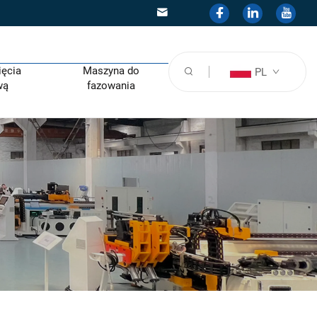
ięcia
Maszyna do
PL
wą
fazowania