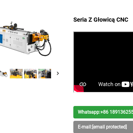
Seria Z Głowicą CNC
Whatsapp:
+86 18913625
E-mail:
[email protected]