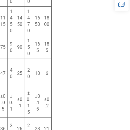
0
0
1
1
11
4
14
4
16
18
15
5
50
7
50
00
0
0
1
9
16
18
75
90
5
0
5
5
0
4
2
47
25
10
6
0
0
±
±0
±
±0
±0
0.
±0
.0
0.
.1
.1
1
.2
5
1
5
5
2
2
36
26
23
21