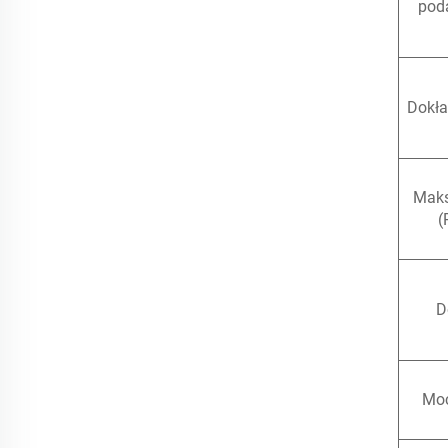
pod
Dokła
Maks
(
D
Moc