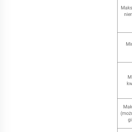
Maks.
nie
Mi
M
kw
Mak
(moż
g