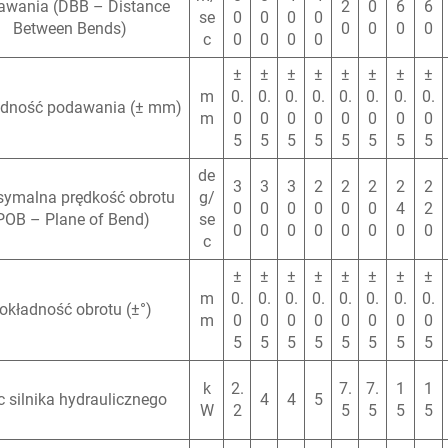
awania (DBB – Distance
2
0
6
6
se
0
0
0
0
Between Bends)
0
0
0
0
c
0
0
0
0
±
±
±
±
±
±
±
±
m
0.
0.
0.
0.
0.
0.
0.
0.
dność podawania (± mm)
m
0
0
0
0
0
0
0
0
5
5
5
5
5
5
5
5
de
3
3
3
2
2
2
2
2
ymalna prędkość obrotu
g/
0
0
0
0
0
0
4
2
POB – Plane of Bend)
se
0
0
0
0
0
0
0
0
c
±
±
±
±
±
±
±
±
m
0.
0.
0.
0.
0.
0.
0.
0.
okładność obrotu (±°)
m
0
0
0
0
0
0
0
0
5
5
5
5
5
5
5
5
k
2.
7.
7.
1
1
 silnika hydraulicznego
4
4
5
W
2
5
5
5
5