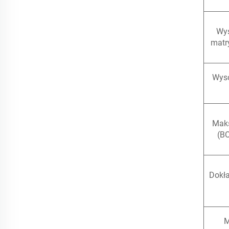
Wys
matr
Wyso
Maks
(B
Dokła
M