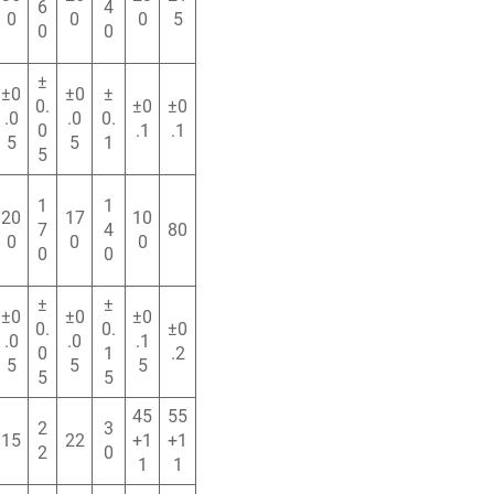
6
4
0
0
0
5
0
0
±
±0
±0
±
0.
±0
±0
.0
.0
0.
0
.1
.1
5
5
1
5
1
1
20
17
10
7
4
80
0
0
0
0
0
±
±
±0
±0
±0
0.
0.
±0
.0
.0
.1
0
1
.2
5
5
5
5
5
45
55
2
3
15
22
+1
+1
2
0
1
1