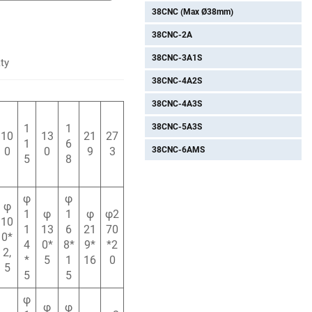
38CNC (Max Ø38mm)
38CNC-2A
38CNC-3A1S
ty
38CNC-4A2S
38CNC-4A3S
38CNC-5A3S
1
1
10
13
21
27
1
6
38CNC-6AMS
0
0
9
3
5
8
φ
φ
φ
1
φ
1
φ
φ2
10
1
13
6
21
70
0*
4
0*
8*
9*
*2
2,
*
5
1
16
0
5
5
5
φ
φ
φ