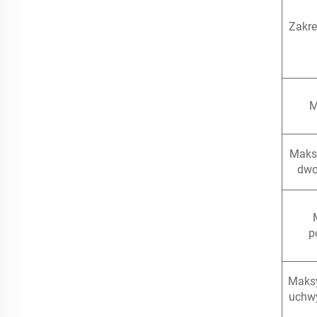
Zakre
M
Maks
dwo
p
Maksy
uchwy