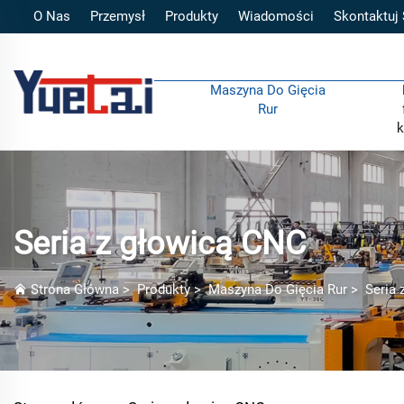
O Nas
Przemysł
Produkty
Wiadomości
Skontaktuj
Maszyna Do Gięcia
Rur
k
Seria z głowicą CNC
Strona Główna
>
Produkty
>
Maszyna Do Gięcia Rur
>
Seria 