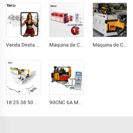
Venda Direta de Fábrica Dobra de Cabeça Dupla Automática Hidráulica Dobra de Tubo em Aço Carbono Máquina de Dobrar Tubos e Tubos
Máquina de Curvar Tubos de Série CNC Automática Totalmente Elétrica Rotativa Bidirecional para Tubos de Aço e Metal
Máquina de Curvatura de Tubos CNC Automática com Braços Duplos Sistema de Conformação Bidirecional Simultânea para Canos de Escapamento e Corrimãos
18 25 38 50 CNC 4A 2S Máquina de Curvir Tubos Automática e Máquinas de Curvir Tubos de Aço Preço com Empurrão 1 Polegada 2 Polegadas 3 Polegadas Linha
90CNC 6A MS Máquina de Curvar Tubos CNC Ferro Tubulação Quadrada com Motor para Alumínio e Aço Inoxidável Tubos de Cobre