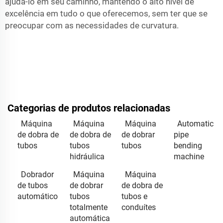
ajudá-lo em seu caminho, mantendo o alto nível de
excelência em tudo o que oferecemos, sem ter que se
preocupar com as necessidades de curvatura.
Categorias de produtos relacionadas
Máquina
Máquina
Máquina
Automatic
de dobra de
de dobra de
de dobrar
pipe
tubos
tubos
tubos
bending
hidráulica
machine
Dobrador
Máquina
Máquina
de tubos
de dobrar
de dobra de
automático
tubos
tubos e
totalmente
conduítes
automática