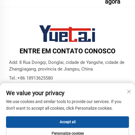
agora
ENTRE EM CONTATO CONOSCO
Add: 8 Rua Dongqi, Donglai, cidade de Yangshe, cidade de
Zhangjiagang, província de Jiangsu, China
Tel.:
+86 18913625580
E-mail:
[email protected]
We value your privacy
We use cookies and similar tools to provide our services. If you
Direitos Autorais © Zhangjiagang Yuetai Precision Machinery
don't want to accept all cookies, click Personalize cookies.
Co., Ltd. Todos os Direitos Reservados -
Política de
Privacidade
-
BLOG
Accept all
Personalize cookies