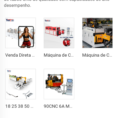
desempenho.
Venda Direta de Fábrica Dobra de Cabeça Dupla Automática Hidráulica Dobra de Tubo em Aço Carbono Máquina de Dobrar Tubos e Tubos
Máquina de Curvar Tubos de Série CNC Automática Totalmente Elétrica Rotativa Bidirecional para Tubos de Aço e Metal
Máquina de Curvatura de Tubos CNC Automática com Braços Duplos Sistema de Conformação Bidirecional Simultânea para Canos de Escapamento e Corrimãos
18 25 38 50 CNC 4A 2S Máquina de Curvir Tubos Automática e Máquinas de Curvir Tubos de Aço Preço com Empurrão 1 Polegada 2 Polegadas 3 Polegadas Linha
90CNC 6A MS Máquina de Curvar Tubos CNC Ferro Tubulação Quadrada com Motor para Alumínio e Aço Inoxidável Tubos de Cobre