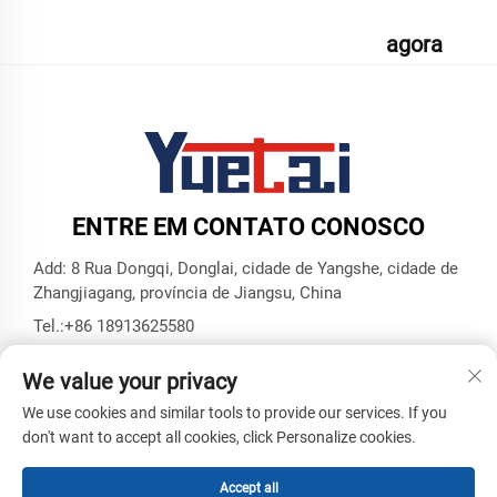
agora
ENTRE EM CONTATO CONOSCO
Add: 8 Rua Dongqi, Donglai, cidade de Yangshe, cidade de
Zhangjiagang, província de Jiangsu, China
Tel.:
+86 18913625580
E-mail:
[email protected]
We value your privacy
We use cookies and similar tools to provide our services. If you
Direitos Autorais © Zhangjiagang Yuetai Precision Machinery
don't want to accept all cookies, click Personalize cookies.
Co., Ltd. Todos os Direitos Reservados -
Política de
Privacidade
-
BLOG
Accept all