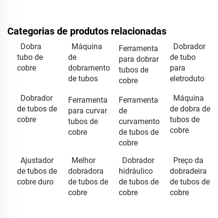
Categorias de produtos relacionadas
Dobra
Máquina
Dobrador
Ferramenta
tubo de
de
de tubo
para dobrar
cobre
dobramento
para
tubos de
de tubos
eletroduto
cobre
Dobrador
Máquina
Ferramenta
Ferramenta
de tubos de
de dobra de
para curvar
de
cobre
tubos de
tubos de
curvamento
cobre
cobre
de tubos de
cobre
Ajustador
Melhor
Dobrador
Preço da
de tubos de
dobradora
hidráulico
dobradeira
cobre duro
de tubos de
de tubos de
de tubos de
cobre
cobre
cobre