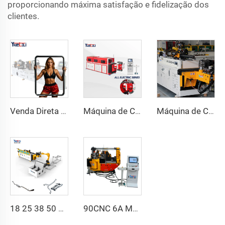
proporcionando máxima satisfação e fidelização dos
clientes.
Venda Direta de Fábrica Dobra de Cabeça Dupla Automática Hidráulica Dobra de Tubo em Aço Carbono Máquina de Dobrar Tubos e Tubos
Máquina de Curvar Tubos de Série CNC Automática Totalmente Elétrica Rotativa Bidirecional para Tubos de Aço e Metal
Máquina de Curvatura de Tubos CNC Automática com Braços Duplos Sistema de Conformação Bidirecional Simultânea para Canos de Escapamento e Corrimãos
18 25 38 50 CNC 4A 2S Máquina de Curvir Tubos Automática e Máquinas de Curvir Tubos de Aço Preço com Empurrão 1 Polegada 2 Polegadas 3 Polegadas Linha
90CNC 6A MS Máquina de Curvar Tubos CNC Ferro Tubulação Quadrada com Motor para Alumínio e Aço Inoxidável Tubos de Cobre