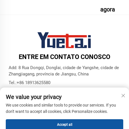
agora
ENTRE EM CONTATO CONOSCO
Add: 8 Rua Dongqi, Donglai, cidade de Yangshe, cidade de
Zhangjiagang, província de Jiangsu, China
Tel.:
+86 18913625580
E-mail:
[email protected]
We value your privacy
We use cookies and similar tools to provide our services. If you
Direitos Autorais © Zhangjiagang Yuetai Precision Machinery
don't want to accept all cookies, click Personalize cookies.
Co., Ltd. Todos os Direitos Reservados -
Política de
Privacidade
-
BLOG
Accept all