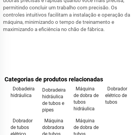
dobras precisas e rápidas quando você mais precisa,
permitindo concluir um trabalho com precisão. Os
controles intuitivos facilitam a instalação e operação da
máquina, minimizando o tempo de treinamento e
maximizando a eficiência no chão de fábrica.
Categorias de produtos relacionadas
Dobadeira
Máquina
Dobrador
Dobradeira
hidráulica
de dobra de
elétrico de
hidráulica
tubos
tubos
de tubos e
hidráulica
pipes
Dobrador
Máquina
Máquina
de tubos
dobradora
de dobra de
elétrico
de tubos
tubos