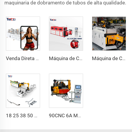
maquinaria de dobramento de tubos de alta qualidade.
Venda Direta de Fábrica Dobra de Cabeça Dupla Automática Hidráulica Dobra de Tubo em Aço Carbono Máquina de Dobrar Tubos e Tubos
Máquina de Curvar Tubos de Série CNC Automática Totalmente Elétrica Rotativa Bidirecional para Tubos de Aço e Metal
Máquina de Curvatura de Tubos CNC Automática com Braços Duplos Sistema de Conformação Bidirecional Simultânea para Canos de Escapamento e Corrimãos
18 25 38 50 CNC 4A 2S Máquina de Curvir Tubos Automática e Máquinas de Curvir Tubos de Aço Preço com Empurrão 1 Polegada 2 Polegadas 3 Polegadas Linha
90CNC 6A MS Máquina de Curvar Tubos CNC Ferro Tubulação Quadrada com Motor para Alumínio e Aço Inoxidável Tubos de Cobre