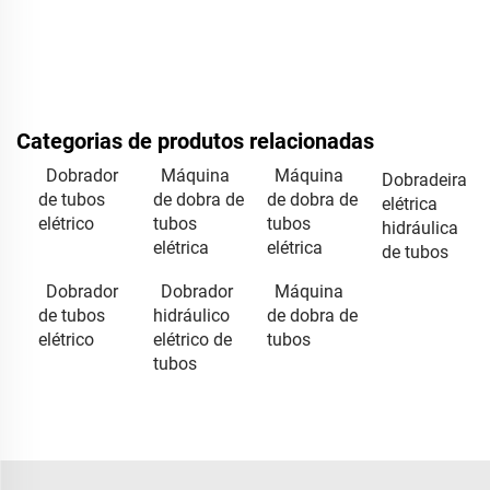
Categorias de produtos relacionadas
Dobrador
Máquina
Máquina
Dobradeira
de tubos
de dobra de
de dobra de
elétrica
elétrico
tubos
tubos
hidráulica
elétrica
elétrica
de tubos
Dobrador
Dobrador
Máquina
de tubos
hidráulico
de dobra de
elétrico
elétrico de
tubos
tubos