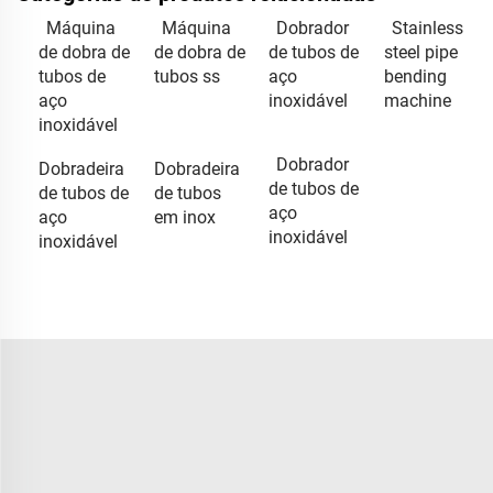
Máquina
Máquina
Dobrador
Stainless
de dobra de
de dobra de
de tubos de
steel pipe
tubos de
tubos ss
aço
bending
aço
inoxidável
machine
inoxidável
Dobrador
Dobradeira
Dobradeira
de tubos de
de tubos de
de tubos
aço
aço
em inox
inoxidável
inoxidável