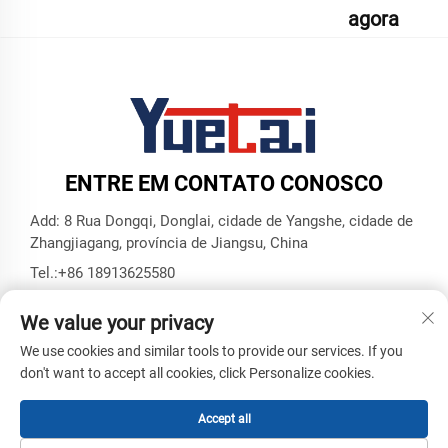
agora
ENTRE EM CONTATO CONOSCO
Add: 8 Rua Dongqi, Donglai, cidade de Yangshe, cidade de
Zhangjiagang, província de Jiangsu, China
Tel.:
+86 18913625580
E-mail:
[email protected]
We value your privacy
We use cookies and similar tools to provide our services. If you
Direitos Autorais © Zhangjiagang Yuetai Precision Machinery
don't want to accept all cookies, click Personalize cookies.
Co., Ltd. Todos os Direitos Reservados -
Política de
Privacidade
-
BLOG
Accept all