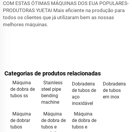
COM ESTAS ÓTIMAS MÁQUINAS DOS EUA POPULARES-
PRODUTORAS YUETAI Mais eficiente na produção para
todos os clientes que já utilizaram bem as nossas
melhores máquinas.
Categorias de produtos relacionadas
Máquina
Stainless
Dobradeira
Dobradeira
de dobra de
steel pipe
de tubos de
de tubos
tubos ss
bending
aço
em inox
machine
inoxidável
Máquina
Máquina
Máquina
de dobrar
de dobra de
de dobra de
tubos
tubos e
tubos e