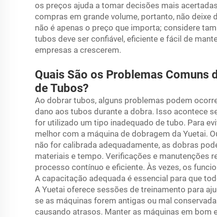
os preços ajuda a tomar decisões mais acertada
compras em grande volume, portanto, não deixe d
não é apenas o preço que importa; considere ta
tubos deve ser confiável, eficiente e fácil de man
empresas a crescerem.
Quais São os Problemas Comuns 
de Tubos?
Ao dobrar tubos, alguns problemas podem ocorr
dano aos tubos durante a dobra. Isso acontece s
for utilizado um tipo inadequado de tubo. Para evi
melhor com a máquina de dobragem da Yuetai. Ou
não for calibrada adequadamente, as dobras pode
materiais e tempo. Verificações e manutenções 
processo contínuo e eficiente. Às vezes, os func
A capacitação adequada é essencial para que t
A Yuetai oferece sessões de treinamento para aju
se as máquinas forem antigas ou mal conservada
causando atrasos. Manter as máquinas em bom est