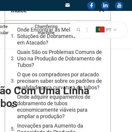
Índice
orte
Chamfering
Onde Encontrar as Melhores
PT
cular
machine
Soluções de Dobramento de Tubos
em Atacado?
Quais São os Problemas Comuns de
Uso na Produção de Dobramento de
Tubos?
O que os compradores por atacado
precisam saber sobre os padrões de
qualidade para curvatura de tubos?
ção Com Uma Linha
Onde adquirir equipamentos de
ubos
dobramento de tubos
economicamente viáveis para
ampliar a produção?
Inovações para Aumento da