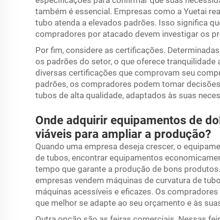
especificações para confirmar que suas necessid
também é essencial. Empresas como a Yuetai real
tubo atenda a elevados padrões. Isso significa 
compradores por atacado devem investigar os pr
Por fim, considere as certificações. Determina
os padrões do setor, o que oferece tranquilidade 
diversas certificações que comprovam seu comp
padrões, os compradores podem tomar decisões 
tubos de alta qualidade, adaptados às suas nece
Onde adquirir equipamentos de d
viáveis para ampliar a produção?
Quando uma empresa deseja crescer, o equipamen
de tubos, encontrar equipamentos economicament
tempo que garante a produção de bons produtos. 
empresas vendem máquinas de curvatura de tubos
máquinas acessíveis e eficazes. Os compradores
que melhor se adapte ao seu orçamento e às sua
Outra opção são as feiras comerciais. Nessas f