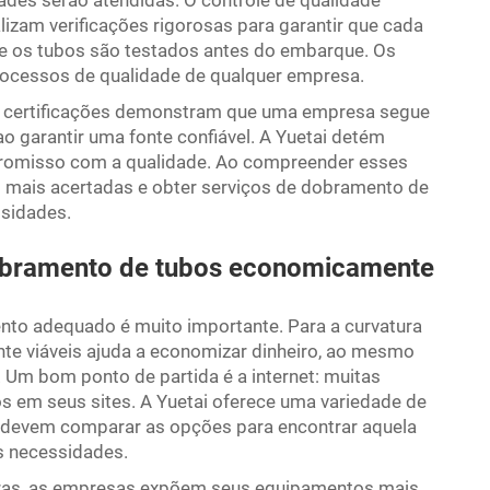
ades serão atendidas. O controle de qualidade
izam verificações rigorosas para garantir que cada
que os tubos são testados antes do embarque. Os
ocessos de qualidade de qualquer empresa.
das certificações demonstram que uma empresa segue
ao garantir uma fonte confiável. A Yuetai detém
romisso com a qualidade. Ao compreender esses
mais acertadas e obter serviços de dobramento de
ssidades.
obramento de tubos economicamente
to adequado é muito importante. Para a curvatura
e viáveis ajuda a economizar dinheiro, ao mesmo
Um bom ponto de partida é a internet: muitas
 em seus sites. A Yuetai oferece uma variedade de
 devem comparar as opções para encontrar aquela
s necessidades.
eiras, as empresas expõem seus equipamentos mais