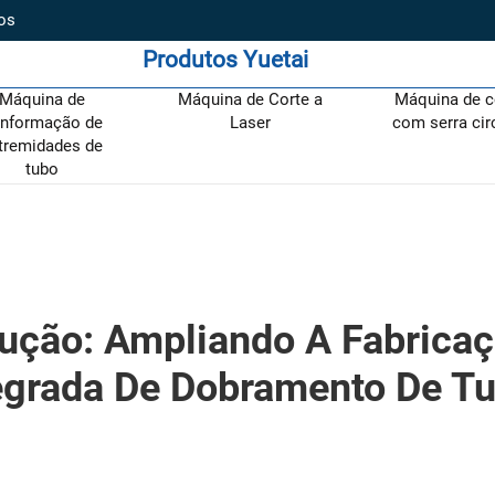
os
Produtos Yuetai
Máquina de
Máquina de Corte a
Máquina de c
nformação de
Laser
com serra cir
tremidades de
tubo
ução: Ampliando A Fabrica
egrada De Dobramento De T