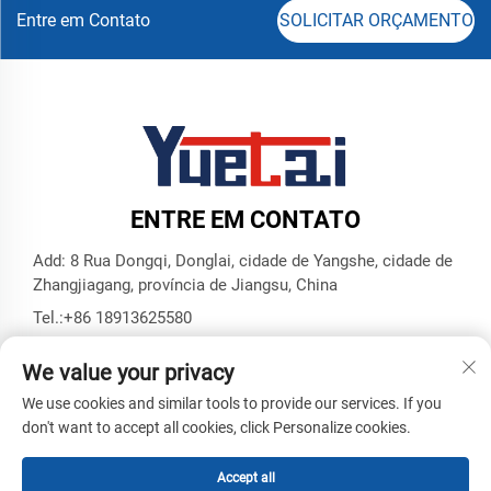
Entre em Contato
SOLICITAR ORÇAMENTO
ENTRE EM CONTATO
Add: 8 Rua Dongqi, Donglai, cidade de Yangshe, cidade de
Zhangjiagang, província de Jiangsu, China
Tel.:
+86 18913625580
E-mail:
[email protected]
We value your privacy
We use cookies and similar tools to provide our services. If you
Direitos Autorais © Zhangjiagang Yuetai Precision Machinery
don't want to accept all cookies, click Personalize cookies.
Co., Ltd. Todos os Direitos Reservados -
Política de
Privacidade
-
Blog
Accept all