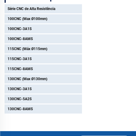
Escapamento e
Corrimãos
Série CNC de Alta Resistência
100CNC (Max Ø100mm)
100CNC-3A1S
100CNC-8AMS
115CNC (Máx Ø115mm)
115CNC-3A1S
115CNC-8AMS
130CNC (Max Ø130mm)
130CNC-3A1S
130CNC-5A2S
130CNC-8AMS