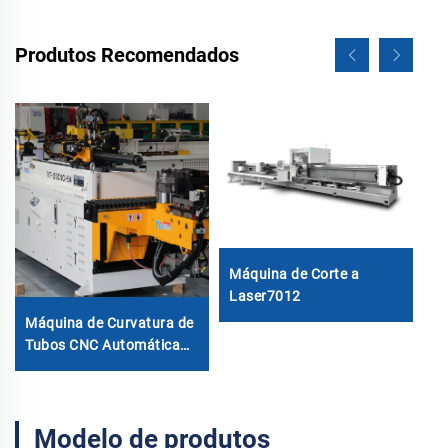
Produtos Recomendados
7
Máquina de Corte a
Laser7012
Máquina de Curvatura de
Tubos CNC Automática
com Braços Duplos
Sistema de Conformação
Bidirecional Simultânea
Modelo de produtos
para Canos de