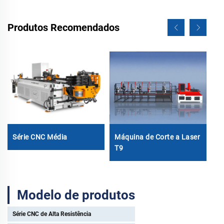
Produtos Recomendados
Máquina de Corte a Laser
Série CNC Média
Má
T9
Se
3
Modelo de produtos
Série CNC de Alta Resistência