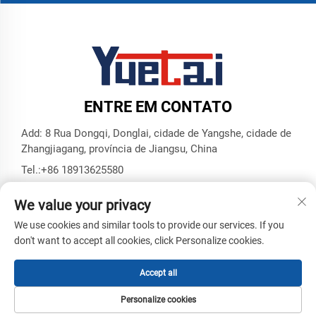
ENTRE EM CONTATO
Add: 8 Rua Dongqi, Donglai, cidade de Yangshe, cidade de
Zhangjiagang, província de Jiangsu, China
Tel.:
+86 18913625580
E-mail:
[email protected]
We value your privacy
We use cookies and similar tools to provide our services. If you
don't want to accept all cookies, click Personalize cookies.
Direitos Autorais © Zhangjiagang Yuetai Precision Machinery
Co., Ltd. Todos os Direitos Reservados -
Política de
Privacidade
-
Blog
Accept all
Personalize cookies