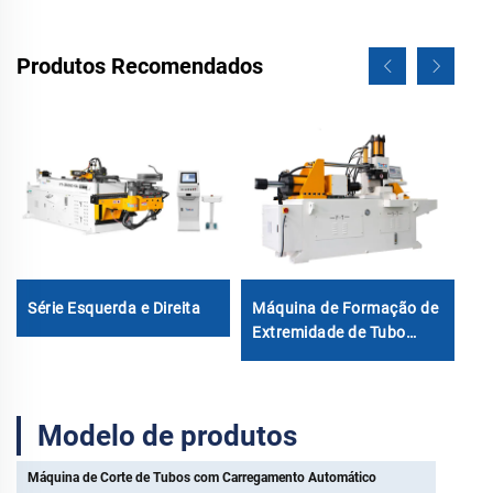
Produtos Recomendados
Má
M
Série Esquerda e Direita
Máquina de Formação de
C
Extremidade de Tubo
3
100CNCx4S
Modelo de produtos
Máquina de Corte de Tubos com Carregamento Automático