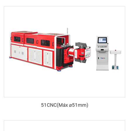
51CNC(Máx ⌀51mm)