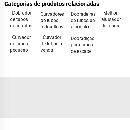
Categorias de produtos relacionadas
Dobrador
Melhor
Curvadores
Dobradeiras
de tubos
ajustador
de tubos
de tubos de
quadrados
de tubos
hidráulicos
alumínio
Curvador
Curvador
Dobradiças
de tubos
de tubos à
para tubos
pequeno
venda
de escape