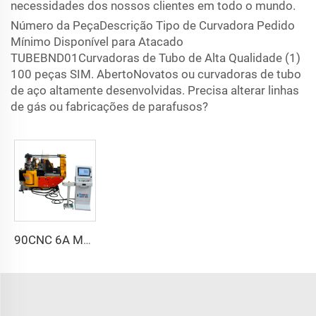
necessidades dos nossos clientes em todo o mundo.
Número da PeçaDescrição Tipo de Curvadora Pedido
Mínimo Disponível para Atacado
TUBEBND01Curvadoras de Tubo de Alta Qualidade (1)
100 peças SIM. AbertoNovatos ou curvadoras de tubo
de aço altamente desenvolvidas. Precisa alterar linhas
de gás ou fabricações de parafusos?
90CNC 6A MS Máquina de Curvar Tubos CNC Ferro Tubulação Quadrada com Motor para Alumínio e Aço Inoxidável Tubos de Cobre