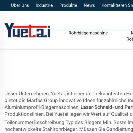
Über Uns
Industrie
Produkte
News
Kontaktieren Si
Rohrbiegemaschine
Ro
Unser Unternehmen, Yuetai, ist einer der bekanntesten H
bietet die Marfas Group innovative Ideen für zahlreiche I
Aluminiumprofil-Biegemaschinen,
Laser-Schneid- und Pe
Produktionslinien. Bei Yuetai legen wir Wert auf Qualität
TeilenummerBeschreibung Typ des Biegers Min. Bestell
hochentwickelte Stahlrohrbieger. Müssen Sie Gandleitun