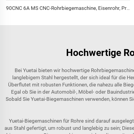
90CNC 6A MS CNC-Rohrbiegemaschine, Eisenrohr, Profilrohrbieger mit Motor für Aluminium und Edelstahl Messingrohre/Rohrleitungen
Hochwertige Ro
Bei Yuetai bieten wir hochwertige Rohrbiegemaschi
langlebigem Stahl hergestellt, der sich ideal für die 
Überflutet mit robusten Funktionen, die nahezu alle Bi
Egal ob Sie in der Automobil-, Möbel- oder Bauindustri
Sobald Sie Yuetai-Biegemaschinen verwenden, können Sie 
Yuetai-Biegemaschinen für Rohre sind darauf ausgelegt
aus Stahl gefertigt, um robust und langlebig zu sein; Di