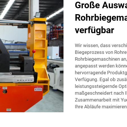
Große Auswa
Rohrbiegema
verfügbar
Wir wissen, dass versch
Biegeprozess von Rohren
Rohrbiegemaschinen an, d
angepasst werden können
hervorragende Produktg
Verfügung. Egal ob zusä
leistungssteigernde Op
maßgeschneidert nach Ih
Zusammenarbeit mit Yuet
Ihre Abläufe maximieren