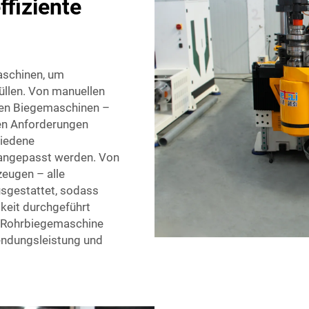
fiziente
aschinen, um
füllen. Von manuellen
hen Biegemaschinen –
ren Anforderungen
hiedene
angepasst werden. Von
eugen – alle
sgestattet, sodass
gkeit durchgeführt
ge Rohrbiegemaschine
wendungsleistung und