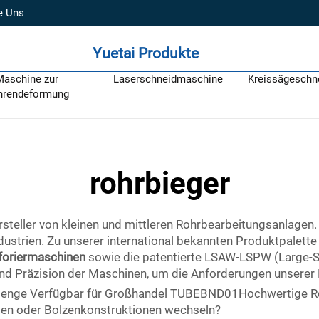
e Uns
Yuetai Produkte
Maschine zur
Laserschneidmaschine
Kreissägeschn
hrendeformung
rohrbieger
ersteller von kleinen und mittleren Rohrbearbeitungsanlage
ndustrien. Zu unserer international bekannten Produktpalett
rforiermaschinen
sowie die patentierte LSAW-LSPW (Large-Sc
 und Präzision der Maschinen, um die Anforderungen unserer 
menge Verfügbar für Großhandel TUBEBND01Hochwertige Roh
gen oder Bolzenkonstruktionen wechseln?