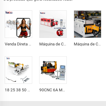
Venda Direta de Fábrica Dobra de Cabeça Dupla Automática Hidráulica Dobra de Tubo em Aço Carbono Máquina de Dobrar Tubos e Tubos
Máquina de Curvar Tubos de Série CNC Automática Totalmente Elétrica Rotativa Bidirecional para Tubos de Aço e Metal
Máquina de Curvatura de Tubos CNC Automática com Braços Duplos Sistema de Conformação Bidirecional Simultânea para Canos de Escapamento e Corrimãos
18 25 38 50 CNC 4A 2S Máquina de Curvir Tubos Automática e Máquinas de Curvir Tubos de Aço Preço com Empurrão 1 Polegada 2 Polegadas 3 Polegadas Linha
90CNC 6A MS Máquina de Curvar Tubos CNC Ferro Tubulação Quadrada com Motor para Alumínio e Aço Inoxidável Tubos de Cobre