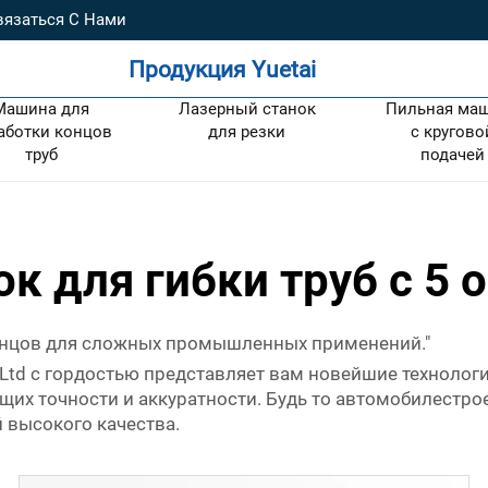
вязаться С Нами
Продукция Yuetai
Машина для
Лазерный станок
Пильная ма
аботки концов
для резки
с кругово
труб
подачей
ок для гибки труб с 5 
онцов для сложных промышленных применений."
., Ltd с гордостью представляет вам новейшие технолог
их точности и аккуратности. Будь то автомобилестро
 высокого качества.