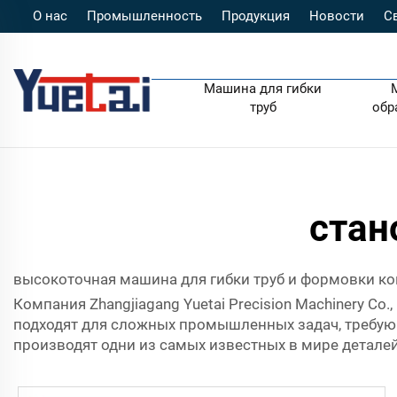
О нас
Промышленность
Продукция
Новости
С
Машина для гибки
труб
обр
стан
высокоточная машина для гибки труб и формовки к
Компания Zhangjiagang Yuetai Precision Machinery Co
подходят для сложных промышленных задач, требующ
производят одни из самых известных в мире деталей