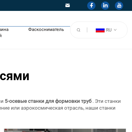
шина
Фаскосниматель
RU
й
осями
ии
5-осевые станки для формовки труб
. Эти станки
ение или аэрокосмическая отрасль, наши станки