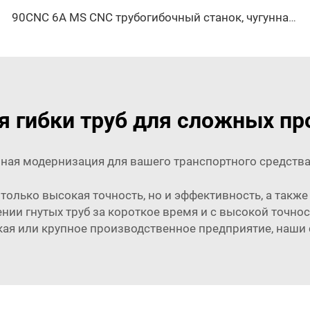
90CNC 6A MS CNC трубогибочный станок, чугунная квадратная трубогибочная машина с двигателем для алюминия и нержавеющей латунной трубы
я гибки труб для сложных 
ная модернизация для вашего транспортного средства (
не только высокая точность, но и эффективность, а так
нии гнутых труб за короткое время и с высокой точн
кая или крупное производственное предприятие, наши 