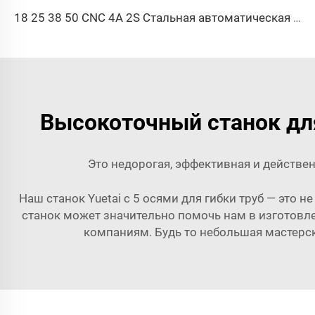
18 25 38 50 CNC 4A 2S Стальная автоматическая трубогибочная машина и машины для гибки труб цена с подачей 1 дюйм 2 дюйма 3 дюйма линия
Высокоточный станок дл
Это недорогая, эффективная и действен
Наш станок Yuetai с 5 осями для гибки труб — это 
станок может значительно помочь нам в изготовле
компаниям. Будь то небольшая мастерс