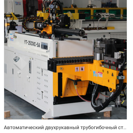
Автоматический двухрукавный трубогибочный станок CNC одновременная двухсторонняя система формовки труб для выхлопных систем и перил