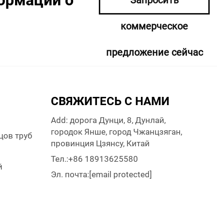
ормации о
Запросить
коммерческое
предложение сейчас
СВЯЖИТЕСЬ С НАМИ
Add: дорога Дунци, 8, Дунлай,
городок Янше, город Чжанцзяган,
цов труб
провинция Цзянсу, Китай
и
Тел.:
+86 18913625580
й
Эл. почта:
[email protected]