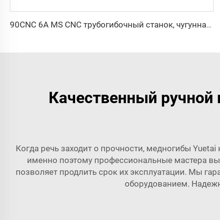
90CNC 6A MS CNC трубогибочный станок, чугунная квадратная трубогибочная машина с двигателем для алюминия и нержавеющей латунной трубы
Качественный ручной 
Когда речь заходит о прочности, медногибы Yueta
именно поэтому профессиональные мастера выб
позволяет продлить срок их эксплуатации. Мы гар
оборудованием. Надежн