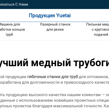
вязаться С Нами
Продукция Yuetai
Машина для
Лазерный станок
Пильная ма
аботки концов
для резки
с кругово
труб
подачей
учший медный трубог
ной продукции
гибочные станки для труб
для оптовиков
работана для долговечности и превосходного качества
лять продукцию высокого качества нашим клиентам — 
озданные с использованием новейших проектных специ
рупных проектов благодаря максимальной точности. К