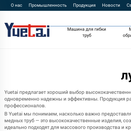
О нас
Промышленность
Продукция
Новости
С
Машина для гибки
труб
обр
л
Yuetai предлагает хороший выбор высококачествен
одновременно надежны и эффективны. Продукция раз
профессионалов.
В Yuetai мы понимаем, насколько важно предостав
медных труб — это высококачественные изделия, с
идеально подходят для массового производства и к