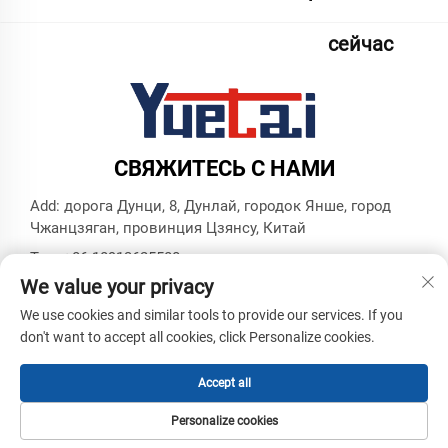
сейчас
СВЯЖИТЕСЬ С НАМИ
Add: дорога Дунци, 8, Дунлай, городок Янше, город
Чжанцзяган, провинция Цзянсу, Китай
Тел.:
+86 18913625580
We value your privacy
Эл. почта:
[email protected]
We use cookies and similar tools to provide our services. If you
don't want to accept all cookies, click Personalize cookies.
© Все права защищены, Zhangjiagang Yuetai Precision
Machinery Co., Ltd. -
Политика конфиденциальности
-
Блог
Accept all
Personalize cookies