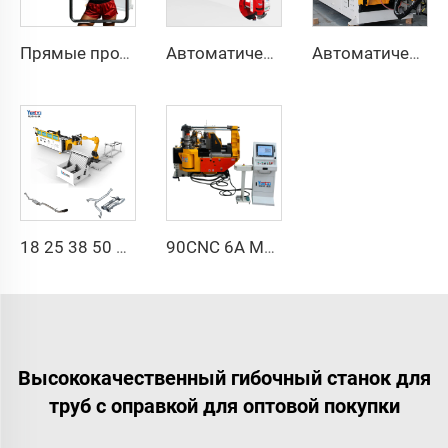
Прямые продажи с завода, двухголовочный автоматический гидравлический трубогибочный станок с ЧПУ, станок для гибки труб из углеродистой стали
Автоматическая полностью электрическая ротационная двусторонняя гибочная машина серии CNC для металлических стальных труб, трубогибочные станки
Автоматический двухрукавный трубогибочный станок CNC одновременная двухсторонняя система формовки труб для выхлопных систем и перил
18 25 38 50 CNC 4A 2S Стальная автоматическая трубогибочная машина и машины для гибки труб цена с подачей 1 дюйм 2 дюйма 3 дюйма линия
90CNC 6A MS CNC трубогибочный станок, чугунная квадратная трубогибочная машина с двигателем для алюминия и нержавеющей латунной трубы
Высококачественный гибочный станок для
труб с оправкой для оптовой покупки