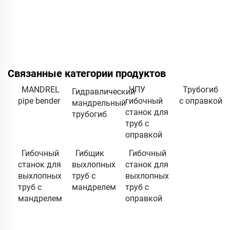
Связанные категории продуктов
MANDREL
ЧПУ
Трубогиб
Гидравлический
pipe bender
гибочный
с оправкой
мандрельный
станок для
трубогиб
труб с
оправкой
Гибочный
Гибщик
Гибочный
станок для
выхлопных
станок для
выхлопных
труб с
выхлопных
труб с
мандрелем
труб с
мандрелем
оправкой