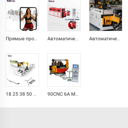
Прямые продажи с завода, двухголовочный автоматический гидравлический трубогибочный станок с ЧПУ, станок для гибки труб из углеродистой стали
Автоматическая полностью электрическая ротационная двусторонняя гибочная машина серии CNC для металлических стальных труб, трубогибочные станки
Автоматический двухрукавный трубогибочный станок CNC одновременная двухсторонняя система формовки труб для выхлопных систем и перил
18 25 38 50 CNC 4A 2S Стальная автоматическая трубогибочная машина и машины для гибки труб цена с подачей 1 дюйм 2 дюйма 3 дюйма линия
90CNC 6A MS CNC трубогибочный станок, чугунная квадратная трубогибочная машина с двигателем для алюминия и нержавеющей латунной трубы