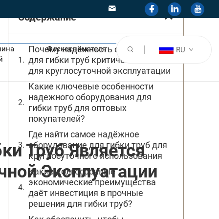
Содержание
Почему надёжность оборудования
шина
Фаскосниматель
RU
й
для гибки труб критически важна
для круглосуточной эксплуатации
Какие ключевые особенности
надежного оборудования для
гибки труб для оптовых
покупателей?
Где найти самое надёжное
оборудование для гибки труб для
ки Труб Является
круглосуточного использования
чной Эксплуатации
Какие долгосрочные
экономические преимущества
даёт инвестиция в прочные
решения для гибки труб?