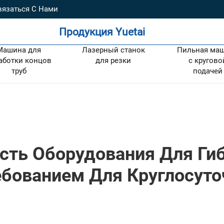
вязаться С Нами
Продукция Yuetai
Машина для
Лазерный станок
Пильная ма
аботки концов
для резки
с кругово
труб
подачей
ть Оборудования Для Гиб
бованием Для Круглосуто