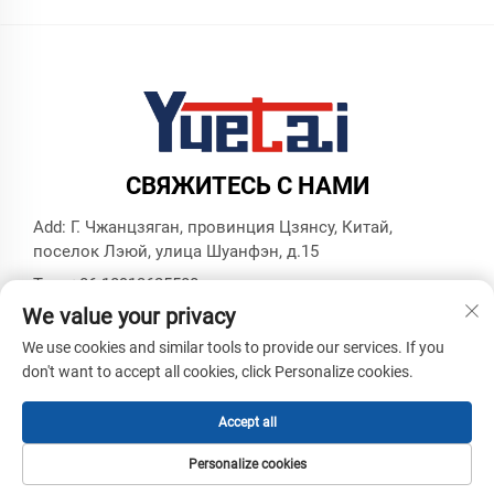
СВЯЖИТЕСЬ С НАМИ
Add: Г. Чжанцзяган, провинция Цзянсу, Китай,
поселок Лэюй, улица Шуанфэн, д.15
Тел.:
+86 18913625580
We value your privacy
E-mail:
[email protected]
We use cookies and similar tools to provide our services. If you
don't want to accept all cookies, click Personalize cookies.
© Все права защищены, Zhangjiagang Yuetai Precision
Machinery Co., Ltd. -
Политика конфиденциальности
-
Блог
Accept all
Personalize cookies