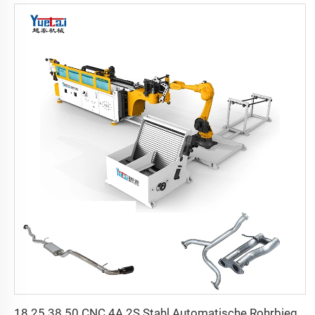
18 25 38 50 CNC 4A 2S Stahl Automatische Rohrbiegemaschine und Rohrbiegemaschinen Preis mit Schub 1 Zoll 2 Zoll 3 Zoll Linie