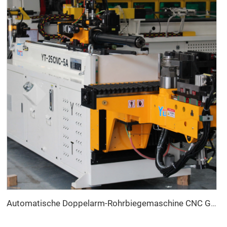
Automatische Doppelarm-Rohrbiegemaschine CNC Gleichzeitiges 2-Wege-Rohrformsystem für Abgas- und Geländerrohrbiegemaschine