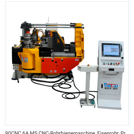
90CNC 6A MS CNC-Rohrbiegemaschine, Eisenrohr, Profilrohrbieger mit Motor für Aluminium und Edelstahl Messingrohre/Rohrleitungen