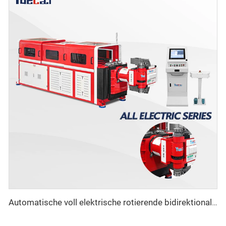
Automatische voll elektrische rotierende bidirektionale CNC-Metal-Rohrbiegemaschine der Serie Rohrbiegemaschinen