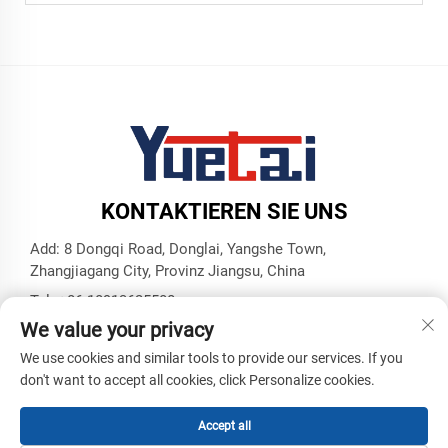
KONTAKTIEREN SIE UNS
Add: 8 Dongqi Road, Donglai, Yangshe Town,
Zhangjiagang City, Provinz Jiangsu, China
Tel.:
+86 18913625580
We value your privacy
E-Mail:
[email protected]
We use cookies and similar tools to provide our services. If you
don't want to accept all cookies, click Personalize cookies.
Copyright © Zhangjiagang Yuetai Precision Machinery Co., Ltd.
Alle Rechte vorbehalten -
Datenschutzrichtlinie
-
BLOG
Accept all