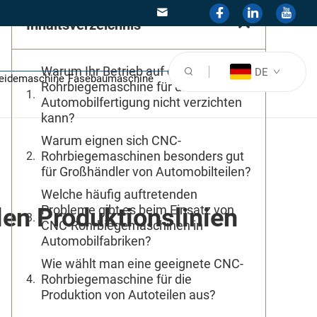
Inhaltsverzeichnis
Warum Ihr Betrieb auf eine CNC-
DE
eidemaschine
Fasebaumaschine
Rohrbiegemaschine für die
Automobilfertigung nicht verzichten
kann?
Warum eignen sich CNC-
Rohrbiegemaschinen besonders gut
für Großhändler von Automobilteilen?
Welche häufig auftretenden
Probleme gibt es beim Einsatz von
n Produktionslinien
CNC-Rohrbiegemaschinen in
Automobilfabriken?
Wie wählt man eine geeignete CNC-
Rohrbiegemaschine für die
Produktion von Autoteilen aus?