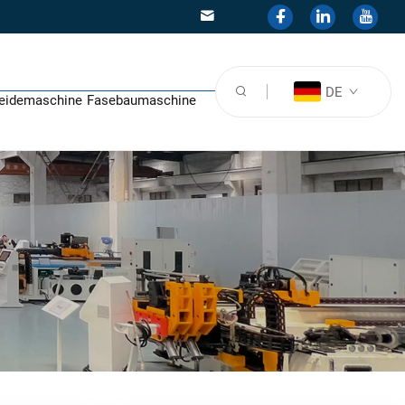
DE
eidemaschine
Fasebaumaschine