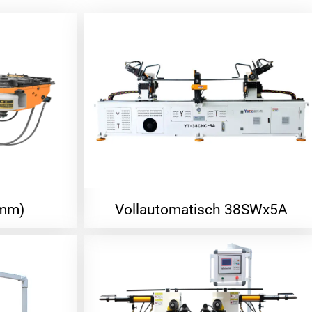
mm)
Vollautomatisch 38SWx5A