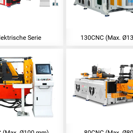
lektrische Serie
130CNC (Max. Ø1
 (Max. Ø100 mm)
80CNC (Max. Ø8