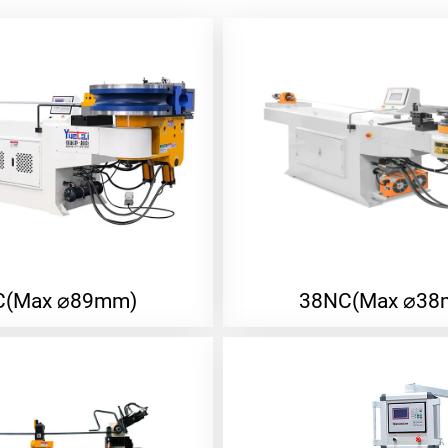
C(Max ⌀89mm)
38NC(Max ⌀38