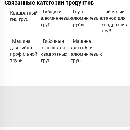
Связанные категории продуктов
Гибщики
Гнуть
Гибочный
Квадратный
алюминиевых
алюминиевые
станок для
гиб труб
труб
трубы
квадратных
труб
Машина
Гибочный
Машина
для гибки
станок для
для гибки
профильной
квадратных
алюминиевых
трубы
труб
труб