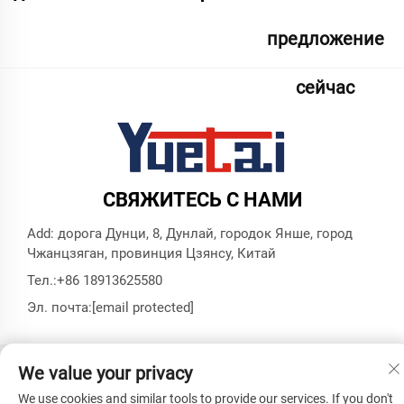
предложение
сейчас
СВЯЖИТЕСЬ С НАМИ
Add: дорога Дунци, 8, Дунлай, городок Янше, город
Чжанцзяган, провинция Цзянсу, Китай
Тел.:
+86 18913625580
Эл. почта:
[email protected]
We value your privacy
© Все права защищены, Zhangjiagang Yuetai Precision
Machinery Co., Ltd. -
Политика конфиденциальности
-
Блог
We use cookies and similar tools to provide our services. If you don't