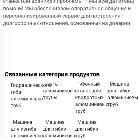
станка или возникли проблемы — мы всегда готовы
помочь! Мы обеспечиваем оперативное общение и
персонализированный сервис для построения
долгосрочных отношений, основанных на доверии.
Связанные категории продуктов
Гнуть
Гибочный
Машина
Гидравлического
алюминиевые
станок для
для гибки
гиба
трубы
квадратных
алюминиевы
алюминиевых
алюминиевых
труб
труб
труб
Машина
Машина
Машина
для изгиба
для гибки
для гибки
алюминиевых
алюминиевых
труб