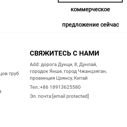
коммерческое
предложение сейчас
СВЯЖИТЕСЬ С НАМИ
Add: дорога Дунци, 8, Дунлай,
городок Янше, город Чжанцзяган,
цов труб
провинция Цзянсу, Китай
и
Тел.:
+86 18913625580
й
Эл. почта:
[email protected]