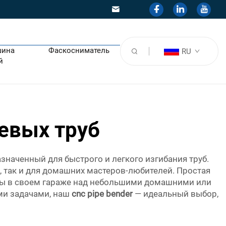
шина
Фаскосниматель
RU
й
евых труб
значенный для быстрого и легкого изгибания труб.
 так и для домашних мастеров-любителей. Простая
и вы в своем гараже над небольшими домашними или
ми задачами, наш
cnc pipe bender
— идеальный выбор,