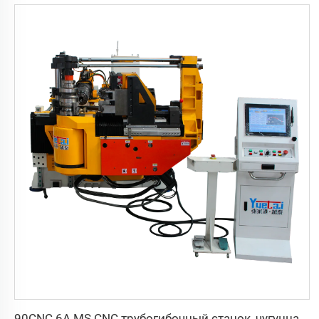
90CNC 6A MS CNC трубогибочный станок, чугунная квадратная трубогибочная машина с двигателем для алюминия и нержавеющей латунной трубы