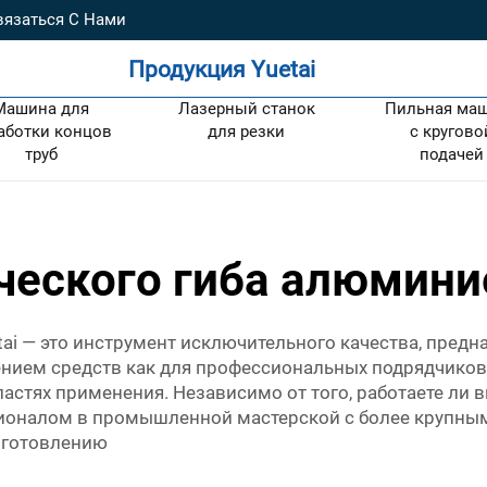
вязаться С Нами
Продукция Yuetai
Машина для
Лазерный станок
Пильная ма
аботки концов
для резки
с кругово
труб
подачей
ческого гиба алюмини
ai — это инструмент исключительного качества, предна
ием средств как для профессиональных подрядчиков,
бластях применения. Независимо от того, работаете л
ионалом в промышленной мастерской с более крупны
зготовлению