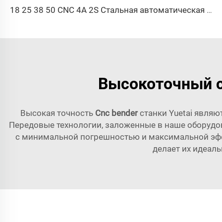
18 25 38 50 CNC 4A 2S Стальная автоматическая трубогибочная машина и машины для гибки труб цена с подачей 1 дюйм 2 дюйма 3 дюйма линия
Высокоточный с
Высокая точность
Cnc bender
станки Yuetai явля
Передовые технологии, заложенные в наше оборудова
с минимальной погрешностью и максимальной э
делает их идеал