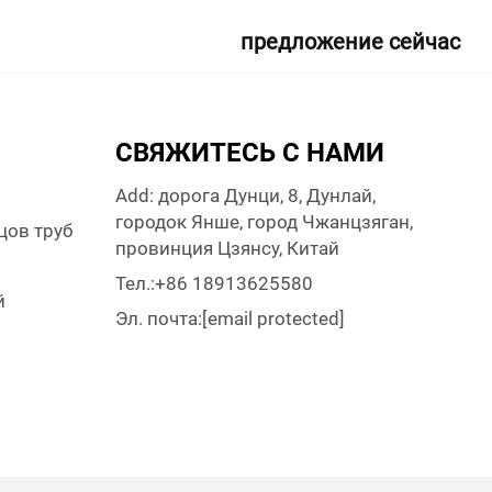
предложение сейчас
СВЯЖИТЕСЬ С НАМИ
Add: дорога Дунци, 8, Дунлай,
городок Янше, город Чжанцзяган,
цов труб
провинция Цзянсу, Китай
и
Тел.:
+86 18913625580
й
Эл. почта:
[email protected]