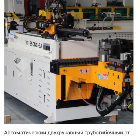
Автоматический двухрукавный трубогибочный станок CNC одновременная двухсторонняя система формовки труб для выхлопных систем и перил