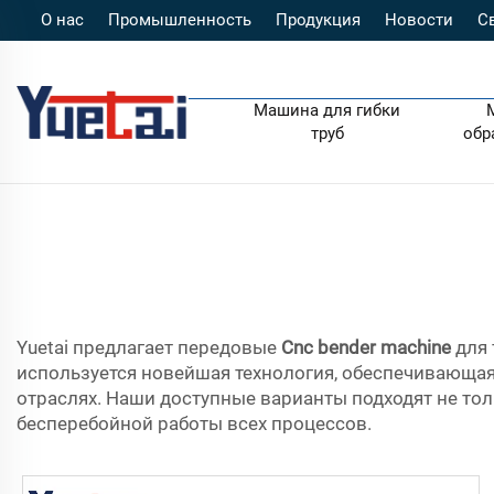
О нас
Промышленность
Продукция
Новости
С
Машина для гибки
труб
обр
Yuetai предлагает передовые
Cnc bender machine
для
используется новейшая технология, обеспечивающа
отраслях. Наши доступные варианты подходят не то
бесперебойной работы всех процессов.