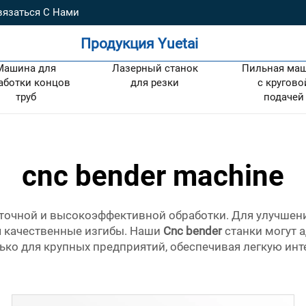
вязаться С Нами
Продукция Yuetai
Машина для
Лазерный станок
Пильная ма
аботки концов
для резки
с кругово
труб
подачей
cnc bender machine
 точной и высокоэффективной обработки. Для улучшени
я качественные изгибы. Наши
Cnc bender
станки могут 
лько для крупных предприятий, обеспечивая легкую ин