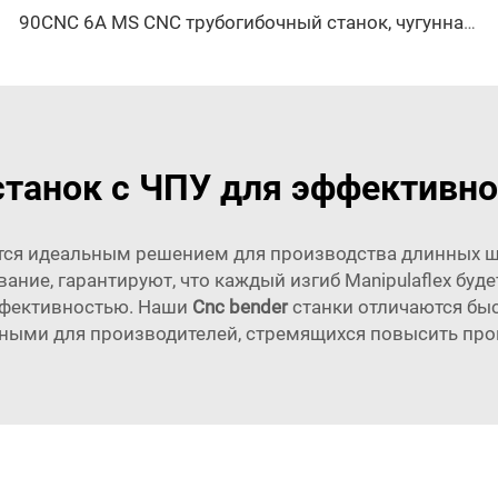
90CNC 6A MS CNC трубогибочный станок, чугунная квадратная трубогибочная машина с двигателем для алюминия и нержавеющей латунной трубы
танок с ЧПУ для эффективно
ются идеальным решением для производства длинных шп
ние, гарантируют, что каждый изгиб Manipulaflex бу
ффективностью. Наши
Cnc bender
станки отличаются бы
ьными для производителей, стремящихся повысить про