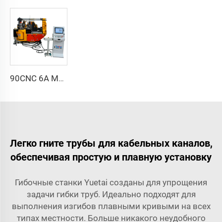
90CNC 6A MS CNC трубогибочный станок, чугунная квадратная трубогибочная машина с двигателем для алюминия и нержавеющей латунной трубы
Легко гните трубы для кабельных каналов,
обеспечивая простую и плавную установку
Гибочные станки Yuetai созданы для упрощения
задачи гибки труб. Идеально подходят для
выполнения изгибов плавными кривыми на всех
типах местности. Больше никакого неудобного