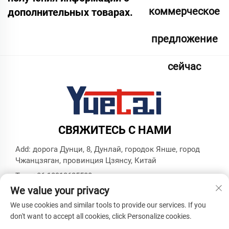
коммерческое
дополнительных товарах.
предложение
сейчас
СВЯЖИТЕСЬ С НАМИ
Add: дорога Дунци, 8, Дунлай, городок Янше, город
Чжанцзяган, провинция Цзянсу, Китай
Тел.:
+86 18913625580
We value your privacy
Эл. почта:
[email protected]
We use cookies and similar tools to provide our services. If you
don't want to accept all cookies, click Personalize cookies.
© Все права защищены, Zhangjiagang Yuetai Precision