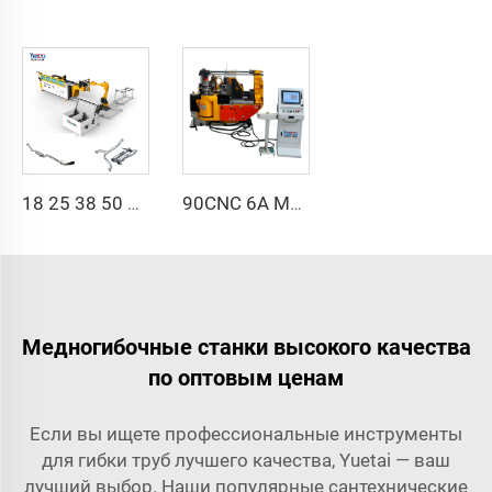
18 25 38 50 CNC 4A 2S Стальная автоматическая трубогибочная машина и машины для гибки труб цена с подачей 1 дюйм 2 дюйма 3 дюйма линия
90CNC 6A MS CNC трубогибочный станок, чугунная квадратная трубогибочная машина с двигателем для алюминия и нержавеющей латунной трубы
Медногибочные станки высокого качества
по оптовым ценам
Если вы ищете профессиональные инструменты
для гибки труб лучшего качества, Yuetai — ваш
лучший выбор. Наши популярные сантехнические