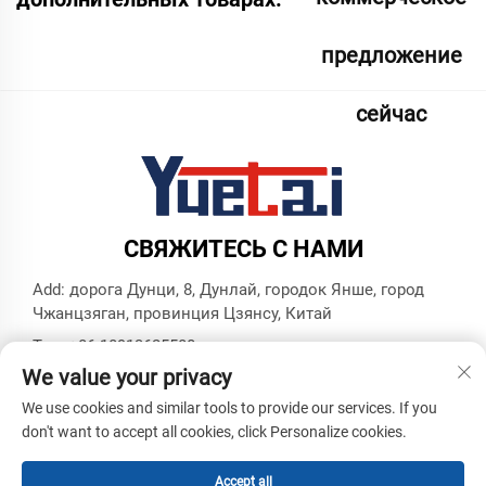
предложение
сейчас
СВЯЖИТЕСЬ С НАМИ
Add: дорога Дунци, 8, Дунлай, городок Янше, город
Чжанцзяган, провинция Цзянсу, Китай
Тел.:
+86 18913625580
We value your privacy
Эл. почта:
[email protected]
We use cookies and similar tools to provide our services. If you
don't want to accept all cookies, click Personalize cookies.
© Все права защищены, Zhangjiagang Yuetai Precision
Machinery Co., Ltd. -
Политика конфиденциальности
-
Блог
Accept all