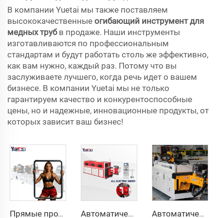
В компании Yuetai мы также поставляем
высококачественные
огибающий инструмент для
медных труб
в продаже. Наши инструменты
изготавливаются по профессиональным
стандартам и будут работать столь же эффективно,
как вам нужно, каждый раз. Потому что вы
заслуживаете лучшего, когда речь идет о вашем
бизнесе. В компании Yuetai мы не только
гарантируем качество и конкурентоспособные
цены, но и надежные, инновационные продукты, от
которых зависит ваш бизнес!
Прямые продажи с завода, двухголовочный автоматический гидравлический трубогибочный станок с ЧПУ, станок для гибки труб из углеродистой стали
Автоматическая полностью электрическая ротационная двусторонняя гибочная машина серии CNC для металлических стальных труб, трубогибочные станки
Автоматический двухрукавный трубогибочный станок CNC одновременная двухсторонняя система формовки труб для выхлопных систем и перил