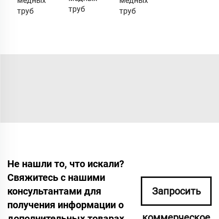
медных
медных
труб
труб
труб
Не нашли то, что искали?
Свяжитесь с нашими
консультантами для
Запросить
получения информации о
коммерческое
дополнительных товарах.