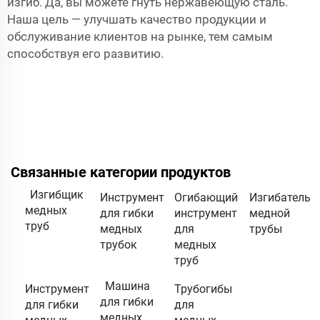
изгиб. Да, вы можете гнуть нержавеющую сталь.
Наша цель — улучшать качество продукции и
обслуживание клиентов на рынке, тем самым
способствуя его развитию.
Связанные категории продуктов
Изгибщик
Инструмент
Огибающий
Изгибатель
медных
для гибки
инструмент
медной
труб
медных
для
трубы
трубок
медных
труб
Машина
Инструмент
Трубогибы
для гибки
для гибки
для
медных