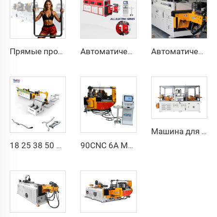
Прямые продажи с завода, двухголовочный автоматический гидравлический трубогибочный станок с ЧПУ, станок для гибки труб из углеродистой стали
Автоматическая полностью электрическая ротационная двусторонняя гибочная машина серии CNC для металлических стальных труб, трубогибочные станки
Автоматический двухрукавный трубогибочный станок CNC одновременная двухсторонняя система формовки труб для выхлопных систем и перил
Машина для формовки концов труб 60CNCx2S
18 25 38 50 CNC 4A 2S Стальная автоматическая трубогибочная машина и машины для гибки труб цена с подачей 1 дюйм 2 дюйма 3 дюйма линия
90CNC 6A MS CNC трубогибочный станок, чугунная квадратная трубогибочная машина с двигателем для алюминия и нержавеющей латунной трубы