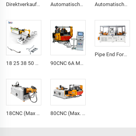
Direktverkauf ab Fabrik Doppelkopf-CNC-Automatik-Hydraulikrohrbiegemaschine aus Kohlenstoffstahl Rohrbiegemaschine
Automatische voll elektrische rotierende bidirektionale CNC-Metal-Rohrbiegemaschine der Serie Rohrbiegemaschinen
Automatische Doppelarm-Rohrbiegemaschine CNC Gleichzeitiges 2-Wege-Rohrformsystem für Abgas- und Geländerrohrbiegemaschine
Pipe End Forming Machine 60CNCx2S
18 25 38 50 CNC 4A 2S Stahl Automatische Rohrbiegemaschine und Rohrbiegemaschinen Preis mit Schub 1 Zoll 2 Zoll 3 Zoll Linie
90CNC 6A MS CNC-Rohrbiegemaschine, Eisenrohr, Profilrohrbieger mit Motor für Aluminium und Edelstahl Messingrohre/Rohrleitungen
18CNC (Max Ø18mm)
80CNC (Max. Ø80 mm)