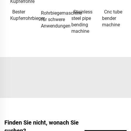
Kupferrohre
Bester
Stainless
Cnc tube
Rohrbiegemaschine
Kupferrohrbieger
steel pipe
bender
für schwere
bending
machine
Anwendungen
machine
Finden Sie nicht, wonach Sie
suchen?